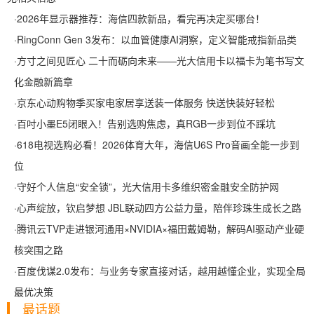
·
2026年显示器推荐：海信四款新品，看完再决定买哪台！
·
RingConn Gen 3发布：以血管健康AI洞察，定义智能戒指新品类
·
方寸之间见匠心 二十而砺向未来——光大信用卡以福卡为笔书写文
化金融新篇章
·
京东心动购物季买家电家居享送装一体服务 快送快装好轻松
·
百吋小墨E5闭眼入！告别选购焦虑，真RGB一步到位不踩坑
·
618电视选购必看！2026体育大年，海信U6S Pro音画全能一步到
位
·
守好个人信息“安全锁”，光大信用卡多维织密金融安全防护网
·
心声绽放，钦启梦想 JBL联动四方公益力量，陪伴珍珠生成长之路
·
腾讯云TVP走进银河通用×NVIDIA×福田戴姆勒，解码AI驱动产业硬
核突围之路
·
百度伐谋2.0发布：与业务专家直接对话，越用越懂企业，实现全局
最优决策
最话题