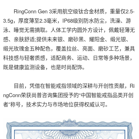
RingConn Gen 3采用航空级钛合金材质，重量仅2.5-
3.5g，厚度薄至2.3毫米，IP68级别防水防尘，洗澡、游
泳、睡觉无需摘取。人体工学内圆外方设计，佩戴轻薄无
感、亲肤舒适;提供未来银、磨砂黑、耀阳金、缎光银、
缎光玫瑰金五种配色，覆盖拉丝、亮面、磨砂工艺，兼具
科技感与轻奢质感，适配商务、运动、日常等多种场景，
既是健康监测设备，也是时尚配饰。
目前，凭借在智能戒指领域的深耕与开创性贡献，Ri
ngConn荣获尚普咨询集团授予的“中国智能戒指品类开创
者”称号，技术实力与市场地位获得权威认可。