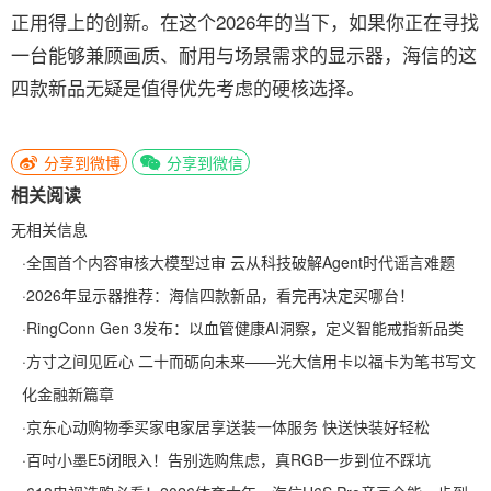
正用得上的创新。在这个2026年的当下，如果你正在寻找
一台能够兼顾画质、耐用与场景需求的显示器，海信的这
四款新品无疑是值得优先考虑的硬核选择。
分享到微博
分享到微信
相关阅读
无相关信息
·
全国首个内容审核大模型过审 云从科技破解Agent时代谣言难题
·
2026年显示器推荐：海信四款新品，看完再决定买哪台！
·
RingConn Gen 3发布：以血管健康AI洞察，定义智能戒指新品类
·
方寸之间见匠心 二十而砺向未来——光大信用卡以福卡为笔书写文
化金融新篇章
·
京东心动购物季买家电家居享送装一体服务 快送快装好轻松
·
百吋小墨E5闭眼入！告别选购焦虑，真RGB一步到位不踩坑