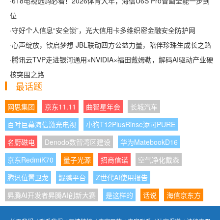
·
618电视选购必看！2026体育大年，海信U6S Pro音画全能一步到
位
·
守好个人信息“安全锁”，光大信用卡多维织密金融安全防护网
·
心声绽放，钦启梦想 JBL联动四方公益力量，陪伴珍珠生成长之路
·
腾讯云TVP走进银河通用×NVIDIA×福田戴姆勒，解码AI驱动产业硬
核突围之路
最话题
网思集团
京东11.11
曲智星年会
长城汽车
百吋巨幕海信激光电视
小狗T12PlusRinse添可PURE
名厨磁电
Denodo数智湾区建设
华为MatebookD16
京东RedmiK70
量子光源
招商信诺
空气净化戴森
腾讯位置卫龙
鲲鹏平台
Z世代AI使用报告
昇腾AI开发者昇腾AI创新大赛
是这样的
话说
海信京东方