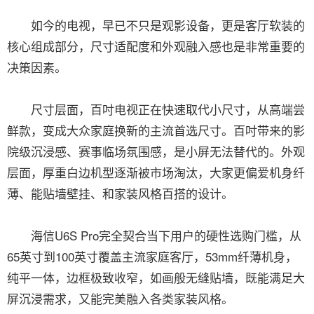
如今的电视，早已不只是观影设备，更是客厅软装的
核心组成部分，尺寸适配度和外观融入感也是非常重要的
决策因素。
尺寸层面，百吋电视正在快速取代小尺寸，从高端尝
鲜款，变成大众家庭换新的主流首选尺寸。百吋带来的影
院级沉浸感、赛事临场氛围感，是小屏无法替代的。外观
层面，厚重白边机型逐渐被市场淘汰，大家更偏爱机身纤
薄、能贴墙壁挂、和家装风格百搭的设计。
海信U6S Pro完全契合当下用户的硬性选购门槛，从
65英寸到100英寸覆盖主流家庭客厅，53mm纤薄机身，
纯平一体，边框极致收窄，如画般无缝贴墙，既能满足大
屏沉浸需求，又能完美融入各类家装风格。