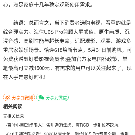
心，满足家庭十几年稳定观影使用需求。
结语：总而言之，当下消费者选购电视，看重的就是
综合硬实力。海信U6S Pro兼顾大屏颜值、原生画质、沉
浸音感、高刷性能与超长寿命，适配观影、观赛、游戏多
重居家娱乐场景。恰逢618焕新节点，5月31日前购机，可
免费获赠聚好看影视会员卡;叠加官方家电国补政策，单
笔最高可立减1500元。有需求的用户可以关注起来了，现
在入手是最好时机!
分享到微博
分享到微信
相关阅读
无相关信息
·
百吋小墨E5闭眼入！告别选购焦虑，真RGB一步到位不踩坑
·
618电视选购必看！2026体育大年，海信U6S Pro音画全能一步到