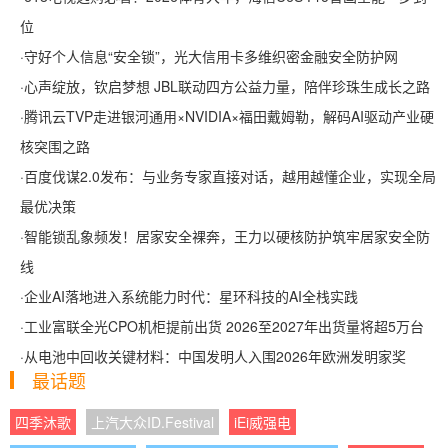
位
·
守好个人信息“安全锁”，光大信用卡多维织密金融安全防护网
·
心声绽放，钦启梦想 JBL联动四方公益力量，陪伴珍珠生成长之路
·
腾讯云TVP走进银河通用×NVIDIA×福田戴姆勒，解码AI驱动产业硬
核突围之路
·
百度伐谋2.0发布：与业务专家直接对话，越用越懂企业，实现全局
最优决策
·
智能锁乱象频发！居家安全裸奔，王力以硬核防护筑牢居家安全防
线
·
企业AI落地进入系统能力时代：星环科技的AI全栈实践
·
工业富联全光CPO机柜提前出货 2026至2027年出货量将超5万台
·
从电池中回收关键材料：中国发明人入围2026年欧洲发明家奖
最话题
四季沐歌
上汽大众ID.Festival
iEi威强电