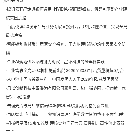
无相关信息
·
腾讯云TVP走进银河通用×NVIDIA×福田戴姆勒，解码AI驱动产业硬
核突围之路
·
百度伐谋2.0发布：与业务专家直接对话，越用越懂企业，实现全局
最优决策
·
智能锁乱象频发！居家安全裸奔，王力以硬核防护筑牢居家安全防
线
·
企业AI落地进入系统能力时代：星环科技的AI全栈实践
·
工业富联全光CPO机柜提前出货 2026至2027年出货量将超5万台
·
从电池中回收关键材料：中国发明人入围2026年欧洲发明家奖
·
贝塔创新科技中国香港有限公司聚焦云、边、端协同，打造新一代
智算基础设施
·
去偏光片破局！维信诺COE把OLED亮度功耗卷到新高度
·
百融智能「硅基员工」做知识管理：海量数字资源终于不再“沉睡”
·
机械师星辰15京东首发 硬核实力千元惊喜 高性能、高性价比双双