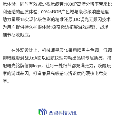
觉体验，同时有效减少视觉疲劳;1080P高清分辨率带来锐
利通透的画质体验;100%sRGB广色域与毫秒级响应速度
助力星辰15实现亿级色彩的精准还原;DC调光无频闪技术
为用户提供持久护眼体验;极窄微边拓展游戏视野，战场
细节尽收眼底。
在外观设计上，机械师星辰15采用曜黑主色调，低调
却暗藏澎湃战力;A面以细腻纹理勾勒出品牌专属质感，搭
配曙光铭牌信仰logo，让每一处细节都充满张力，唤醒玩
家的游戏基因，打造兼具高级感与辨识度的硬核电竞美
学。