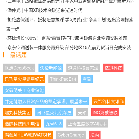
·
三星电子战略聚焦高端制造 在华家电业务调整折射产业升级新方向
·
潘仲光 | 中国XR技术突破迎来光速时代
·
拒绝虚假测评、抵制恶意拉踩 学习机行业“净音计划”迈出治理探索
第一步
·
环比增长100%！ 京东“前置预打孔”服务破解东北空调安装难题
·
京东空调送装一体服务再升级 部分地区15点前到货当日完成安装
最话题
联想DeepSeek
沃橙新能源
道通科技曹志斌
亿迅科技
讯飞星火星途星纪元
ThinkPadE14
宣誓
安徽明美工商业储能
并无缝融入日常产品的坚定承诺。展望未来
云希谷科大讯飞
趣丸科技集团
讯飞星火北京车展
天硕
iNO鸿蒙智联
浩鲸科技四川电信
九号618
正奇五度数字AI助手
鸿蒙AIHUAWEIWATCH5
CyberCharge
境内