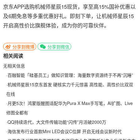
京东APP选购机械师星辰15现货，享至高15%国补优惠以
及6期免息等多重优惠好礼。即刻下单，让机械师星辰15
开启高性价比旗舰体验，成为你的可靠伙伴。
分享到微博
分享到微信
相关阅读
无相关信息
·
百融智能「硅基员工」做知识管理：海量数字资源终于不再“沉睡”
·
机械师星辰15京东首发 硬核实力千元惊喜 高性能、高性价比双双
在线
·
月更5次！鸿蒙版醒图适配华为Pura X Max手写笔，AI扩图、Live
修图全都有
·
QQ持续迭代，大文件传输功能“闪传”月活破2000万
·
海信发布行业首款Mini LED会议C位屏 开启无线会议新时代