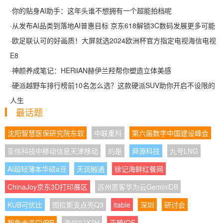
·
你的贴身AI助手：这年头谁不想拥有一个超能拍档呢
·
从发布AI品类到落地AI普惠目标 京东618解锁3C数码发展更多可能
·
欧足联认可的好画质！大屏就选2024欧洲杯官方指定电视海信电视
E8
·
神颜养成笔记：HERiiAN赫伊兰羟帮你塑造立体美感
·
硬派越野车排行榜前10名怎么选？这款硬派SUV助你开启不设限的
人生
最话题
沈阳智慧医保研究院东软
中联重科
第六届数字中国建设峰会
亚信科技中移动信息天津移动
的是
舜源科技
九号LNG
AI超轻薄本华硕a豆
天润融通
徐记海鲜红餐网
ChinaJoy京东3D打印展区
苏州思客华为云GeminiDB
KUB可优比
图拉斯支点壳Q3
itable
深圳
研讨会
智象未来CVPR
海信27X7H
正畸IOF