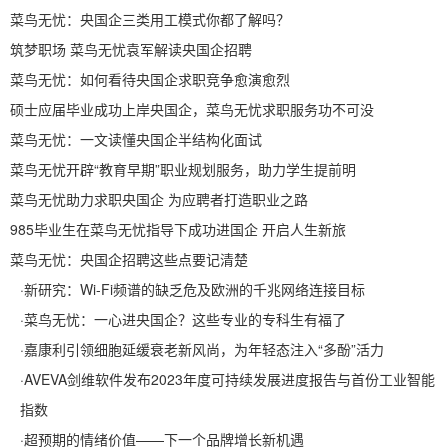
菜鸟无忧：央国企三类用工模式你都了解吗？
筑梦职场 菜鸟无忧袁军解读央国企招聘
菜鸟无忧：如何看待央国企求职竞争愈演愈烈
硕士应届毕业成功上岸央国企，菜鸟无忧求职服务功不可没
菜鸟无忧：一文读懂央国企半结构化面试
菜鸟无忧开辟“教育早期”职业规划服务，助力学生提前明
菜鸟无忧助力求职央国企 为应聘者打造职业之路
985毕业生在菜鸟无忧指导下成功进国企 开启人生新旅
菜鸟无忧：央国企招聘这些点要记清楚
·
新研究：Wi-Fi频谱的缺乏危及欧洲的千兆网络连接目标
·
菜鸟无忧：一心进央国企？这些专业的专科生有福了
·
嘉康利引领细胞延缓衰老新风尚，为年轻态注入“多酚”活力
·
AVEVA剑维软件发布2023年度可持续发展进度报告与首份工业智能
指数
·
超预期的情绪价值——下一个品牌增长新机遇