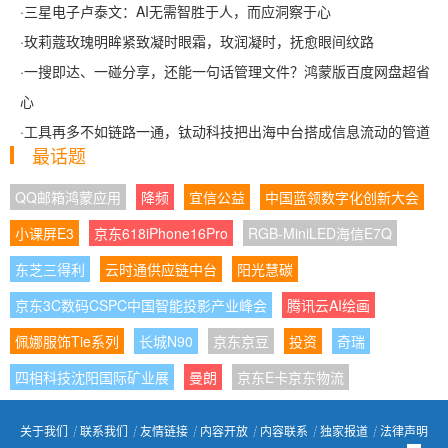
·
三星电子卢泰文：AI无需智胜于人，而应洞察于心
·
玫莉蔻玫瑰明眸紧致凝时眼霜，玫润凝时，抚愈眼间纹路
·
一搜即达、一碰分享，还能一句话管理文件？鸿蒙版百度网盘超省
心
·
工具再多不如链路一通，钛动科技把出海中台搭成信息流动的管道
最话题
QQ邮箱鸿蒙应用
降频
宜信公益
中国蓝领数字化创新大会
小课屏E3
京东618iPhone16Pro
RGB-MiniLED海信E7Q
东芝三得利
云时通供应链中台
阳光慧碳
京东3C数码CSPC中国智能投影产业峰会
腾讯云AI绘画
佩娜服饰Tie系列
长城N90
京东京豆
投资
奇瑞
四相科技沈阳国际矿业展
曼朗
京东E卡京东物流
关于我们
┊
联系我们
┊
友情链接
┊
内容开放
┊
内容联系
┊
独家报道
┊
法律声明