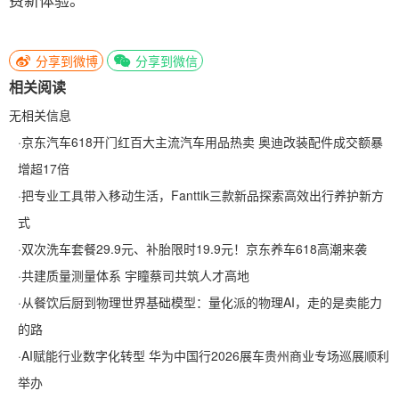
分享到微博
分享到微信
相关阅读
无相关信息
·
京东汽车618开门红百大主流汽车用品热卖 奥迪改装配件成交额暴
增超17倍
·
把专业工具带入移动生活，Fanttik三款新品探索高效出行养护新方
式
·
双次洗车套餐29.9元、补胎限时19.9元！京东养车618高潮来袭
·
共建质量测量体系 宇瞳蔡司共筑人才高地
·
从餐饮后厨到物理世界基础模型：量化派的物理AI，走的是卖能力
的路
·
AI赋能行业数字化转型 华为中国行2026展车贵州商业专场巡展顺利
举办