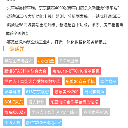
·
买车容易修车难，京东携超4000家养车门店杀入新能源“修车荒”
·
透镜GEO五大新功能上线！监测、分析到发稿，一站式打通GEO
·
鸿蒙版58同城暑期重磅升级：新增超百个功能，求职、房产租售等
体验全面焕新
·
赛意信息构筑全栈工业AI，打造一体化数智化服务新范式
最话题
擎朗医疗机器人
小米消金
DICAI显示
腾讯STAC科创联合大会
京东618松下GH6微单相机
世界人工智能大会悦数图数据库
魅族20京东手机
智仁食品
龙华科技
618京东联想
咖乐美ES200
易现李晓燕
SOLE京东
掘力计划
东亚海洋合作平台青岛论坛
京东iQ00Z7
全球人工智能(AI)安全峰会
谷围南亭KKW
实盘大赛
康仁堂CNAS实验室