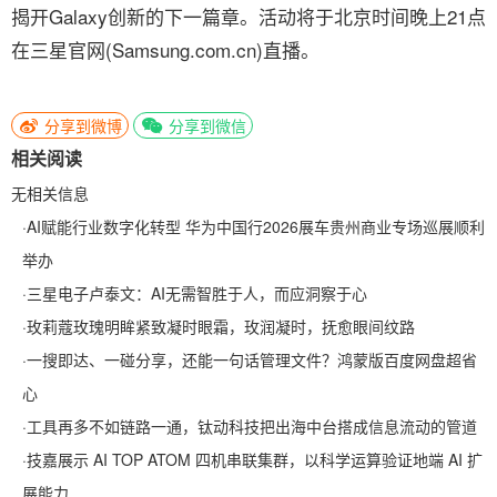
揭开Galaxy创新的下一篇章。活动将于北京时间晚上21点
在三星官网(Samsung.com.cn)直播。
分享到微博
分享到微信
相关阅读
无相关信息
·
AI赋能行业数字化转型 华为中国行2026展车贵州商业专场巡展顺利
举办
·
三星电子卢泰文：AI无需智胜于人，而应洞察于心
·
玫莉蔻玫瑰明眸紧致凝时眼霜，玫润凝时，抚愈眼间纹路
·
一搜即达、一碰分享，还能一句话管理文件？鸿蒙版百度网盘超省
心
·
工具再多不如链路一通，钛动科技把出海中台搭成信息流动的管道
·
技嘉展示 AI TOP ATOM 四机串联集群，以科学运算验证地端 AI 扩
展能力