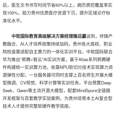
后，医生文书书写时间节省60%以上，病历质控覆盖率实
现100%，助力贵州优质医疗资源下沉，提升区域诊疗标
准化水平。
谈到，伴随产
中软国际教育高级解决方案经理隆远赢
教融合、AI人才培养政策持续加码，贵州各大高校、职业
院校亟需适配自主算力的一体化实训平台。中软国际联合
华为推出“昇腾+智云”AI实训方案，基于Atlas系列昇腾硬
件构建统一实训算力池，依靠NPU软切分技术实现算力资
源弹性分配，一台服务器可同时支撑上百名师生开展大模
型微调、CV视觉、科学计算等实训任务。平台预置Deep
Seek、Qwen等主流开源大模型，配套MindSpore全链路
开发框架与百套教学实验案例，为贵州培育本土AI复合型
技术人才提供完整软硬件教学底座。