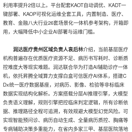
利用率提升2倍以上。平台配套KAOT自动调优、KADT一
键部署、KAOP可视化运维全套工具，内置制造、医疗、
教育、金融八大行业26套场景化一体机参考架构，开箱即
用，大幅降低中小企业AI部署与运维门槛。
介绍，当前基层医疗
润达医疗贵州区域负责人袁后林
机构普遍存在优质医疗资源不足、病历书写耗时、诊断质
控难度大等现实难题。润达联合华为打造AI辅助诊疗一体
机，依托昇腾全域算力支撑白盒可信医疗AI体系，搭建C
Dx统一医疗数据基座，对病历、影像、检验等非标临床
数据实现结构化解析。方案搭载分层AI推理引擎，大模型
负责语义理解，规则引擎把控临床判定逻辑，所有诊断依
据、推理路径全程可追溯，有效规避大模型幻觉风险。可
实现智能预问诊、病历自动生成、全量病历质控、胸痛等
专病辅助决策多重能力，在省内多家三甲、基层医院落地