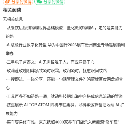
分享到微博
分享到微信
相关阅读
无相关信息
·
从餐饮后厨到物理世界基础模型：量化派的物理AI，走的是卖能力
的路
·
AI赋能行业数字化转型 华为中国行2026展车贵州商业专场巡展顺利
举办
·
三星电子卢泰文：AI无需智胜于人，而应洞察于心
·
玫莉蔻玫瑰明眸紧致凝时眼霜，玫润凝时，抚愈眼间纹路
·
一搜即达、一碰分享，还能一句话管理文件？鸿蒙版百度网盘超省
心
·
工具再多不如链路一通，钛动科技把出海中台搭成信息流动的管道
·
技嘉展示 AI TOP ATOM 四机串联集群，以科学运算验证地端 AI 扩
展能力
·
买车容易修车难，京东携超4000家养车门店杀入新能源“修车荒”