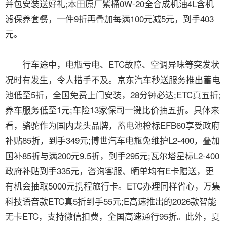
并包安装送好礼;本田原厂紫桶0W-20全合成机油4L含机
滤保养套餐，一件9折再叠加每满100元减5元，到手403
元。
行车途中，电瓶亏电、ETC故障、空调异味等突发状
况时有发生，令人措手不及。京东汽车秒送服务推出蓄电
池低至5折，全国免费上门安装，28分钟必达;ETC真五折;
养车服务低至1元;车险13家保司一键比价抽五折。具体来
看，骆驼作为国内龙头品牌，蓄电池橙标EFB60享受政府
补贴85折，到手349元;博世汽车电瓶免维护L2-400，叠加
国补85折与满200元9.5折，到手295元;瓦尔塔星标L2-400
政府补贴到手335元，咨询客服、晒单均有E卡赠送，更
有机会抽取5000元携程旅行卡。ETC办理同样省心，万集
科技语音款ETC真5折到手55元;E高速推出的2026款智能
无卡ETC，支持微信扣费，全国高速通行95折。此外，夏