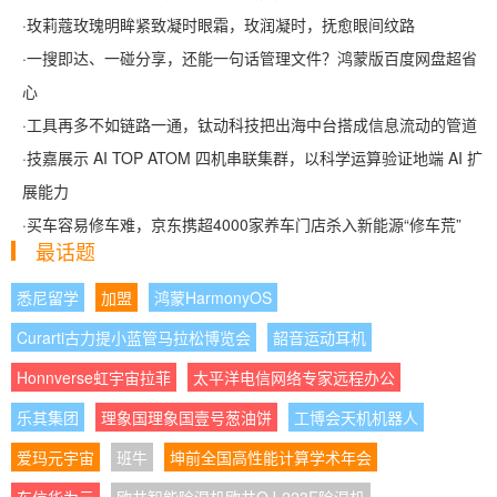
·
玫莉蔻玫瑰明眸紧致凝时眼霜，玫润凝时，抚愈眼间纹路
·
一搜即达、一碰分享，还能一句话管理文件？鸿蒙版百度网盘超省
心
·
工具再多不如链路一通，钛动科技把出海中台搭成信息流动的管道
·
技嘉展示 AI TOP ATOM 四机串联集群，以科学运算验证地端 AI 扩
展能力
·
买车容易修车难，京东携超4000家养车门店杀入新能源“修车荒”
最话题
悉尼留学
加盟
鸿蒙HarmonyOS
Curarti古力提小蓝管马拉松博览会
韶音运动耳机
Honnverse虹宇宙拉菲
太平洋电信网络专家远程办公
乐其集团
理象国理象国壹号葱油饼
工博会天机机器人
爱玛元宇宙
班牛
坤前全国高性能计算学术年会