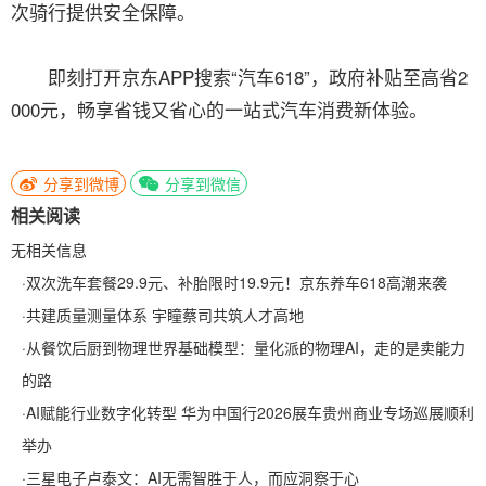
次骑行提供安全保障。
即刻打开京东APP搜索“汽车618”，政府补贴至高省2
000元，畅享省钱又省心的一站式汽车消费新体验。
分享到微博
分享到微信
相关阅读
无相关信息
·
双次洗车套餐29.9元、补胎限时19.9元！京东养车618高潮来袭
·
共建质量测量体系 宇瞳蔡司共筑人才高地
·
从餐饮后厨到物理世界基础模型：量化派的物理AI，走的是卖能力
的路
·
AI赋能行业数字化转型 华为中国行2026展车贵州商业专场巡展顺利
举办
·
三星电子卢泰文：AI无需智胜于人，而应洞察于心