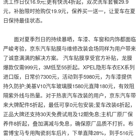
洗工作日仅16.9元;更有快洗4折起，双次洗车套餐29.9
元，补胎限时抢购仅19.9元，保养买一送一，让爱车在夏
日保持最佳状态。
面对夏季烈日的持续暴晒，车漆、车窗和内饰都面临
严峻考验，京东汽车贴膜与维修改装会场同样为用户带来
了诚意满满的解决方案。 汽车贴膜享受官方补贴，龙膜
爆款仅需999元，3M低至55折起。XPEL隐形车衣EX系列
进口版，日常价7300元，活动到手5980元，为车漆提供
持久防护;美基V10汽车玻璃膜1580元直降180元，有效阻
隔紫外线与热量。对于热衷汽车改装的用户，京东汽车带
来大牌配件5折起，最低可享0元包安装;爱车改装6折起，
正品大牌还支持30天免费试用及12期免息;主机厂原厂保
养件8折起，叠加满减与免息，确保原厂品质不打折。布
雷博宝马专用陶瓷刹车后片，下单直降28%，到手516元