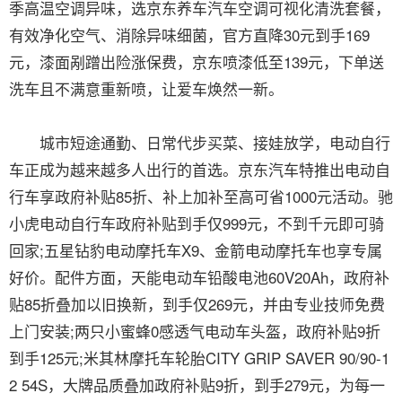
季高温空调异味，选京东养车汽车空调可视化清洗套餐，
有效净化空气、消除异味细菌，官方直降30元到手169
元，漆面剐蹭出险涨保费，京东喷漆低至139元，下单送
洗车且不满意重新喷，让爱车焕然一新。
城市短途通勤、日常代步买菜、接娃放学，电动自行
车正成为越来越多人出行的首选。京东汽车特推出电动自
行车享政府补贴85折、补上加补至高可省1000元活动。驰
小虎电动自行车政府补贴到手仅999元，不到千元即可骑
回家;五星钻豹电动摩托车X9、金箭电动摩托车也享专属
好价。配件方面，天能电动车铅酸电池60V20Ah，政府补
贴85折叠加以旧换新，到手仅269元，并由专业技师免费
上门安装;两只小蜜蜂0感透气电动车头盔，政府补贴9折
到手125元;米其林摩托车轮胎CITY GRIP SAVER 90/90-1
2 54S，大牌品质叠加政府补贴9折，到手279元，为每一