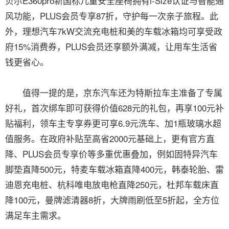
贝尔E360pro新国标儿童安全座椅拥有i-Size认证与智能通
风功能，PLUS会员专享87折，守护每一次亲子旅程。此
外，理想汽车7kW交流充电桩和美的车载冰箱均可享受政
府15%消费券，PLUS会员还享额外满减，让用车生活省
钱更省心。
值得一提的是，京东汽车还为特斯拉车主准备了专属
好礼，首次绑车即可获得价值628元的礼包，再享100元补
贴福利，领车主专享券更可享6.9元洗车、加1瓶玻璃水超
值服务。在政府补贴至高省2000元基础上，更有官方直
降、PLUS会员专享价等多重优惠叠加，例如固特异汽车
脚垫直降500元，特麦车载冰箱直降400元，韩泰轮胎、雷
迪恩充电桩、杭科唯电放电枪直降250元，杜邦车载床直
降100元，曼牌滤清器8折，大牌雨刷低至5折起，全方位
满足车主需求。