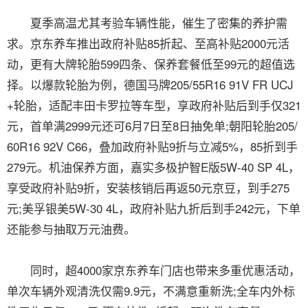
夏季高温尤其考验车辆性能，催生了密集的养护需
求。京东养车推出政府补贴85折起、至高补贴2000元活
动，更有大牌轮胎599四条、保养套餐低至99元的超值选
择。以爆款轮胎为例，德国马牌205/55R16 91V FR UCJ
+轮胎，适配丰田卡罗拉等车型，享政府补贴后到手仅321
元，首单满2999元还可6月7日至8日抽免单;朝阳轮胎205/
60R16 92V C66，叠加政府补贴9折与立减5%，85折到手
279元。机油保养方面，嘉实多极护智E版5W-40 SP 4L，
享受政府补贴9折，安装核销后再返50元京豆，到手275
元;美孚银美5W-30 4L，政府补贴九折后到手242元，下单
还能参与抽取万元油费。
同时，超4000家京东养车门店也带来多重优惠活动，
单次车辆外观清洗仅需9.9元，不满意重新洗;全车内外标