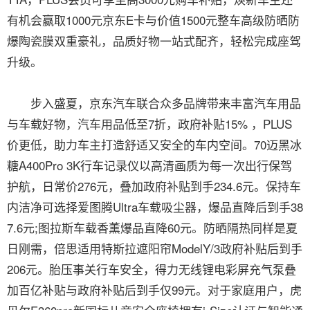
有机会赢取1000元京东E卡与价值1500元整车高级防晒防
爆陶瓷膜双重豪礼，品质好物一站式配齐，轻松完成座驾
升级。
步入盛夏，京东汽车联合众多品牌带来丰富汽车用品
与车载好物，汽车用品低至7折，政府补贴15% ，PLUS
价更低，助力车主打造舒适又安全的车内空间。70迈黑冰
糖A400Pro 3K行车记录仪以高清画质为每一次出行保驾
护航，日常价276元，叠加政府补贴到手234.6元。保持车
内洁净可选择爱图腾Ultra车载吸尘器，爆品直降后到手38
7.6元;图拉斯车载香薰爆品直降60元。防晒隔热同样是夏
日刚需，倍思适用特斯拉遮阳帘ModelY/3政府补贴后到手
206元。胎压事关行车安全，得力无线锂电彩屏充气泵叠
加百亿补贴与政府补贴后到手仅99元。对于家庭用户，虎