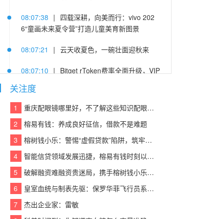
08:07:38
|
四载深耕，向美而行：vivo 202
6“童画未来夏令营”打造儿童美育新图景
08:07:21
|
云天收夏色，一碗壮面迎秋来
08:07:10
|
Bitget rToken费率全面升级，VIP
及PRO用户可享受阶梯费率及手续费折扣
关注度
08:07:14
|
杨隐峰入选“2026浙商青年榜样”，
1
重庆配眼镜哪里好，不了解这些知识配眼镜会被坑！
泛嘉数智创新引领企业服务升级
2
榕易有钱：养成良好征信，借款不是难题
08:07:06
|
萤石携手北京字节跳动公益基金
3
榕树钱小乐：警惕“虚假贷款”陷阱，筑牢反诈“防火墙”
会、火山引擎，以AI之眼点亮“少年奇遇季”暑期
4
智能信贷领域发展迅捷，榕易有钱时刻以客户为中心，回报每一份信任
公益研学
5
破解融资难融资贵迷局，携手榕树钱小乐，让贷款成功触手可及
08:07:40
|
深化“一带一路”交流合作，六国慢
6
皇室血统与制表先驱：保罗华菲飞行员系列与百达翡丽Calatrava的百年对话
病防控代表团到访甘李药业
7
杰出企业家：雷敏
08:07:51
|
鲁大师7月新机性能/流畅/AI榜：viv