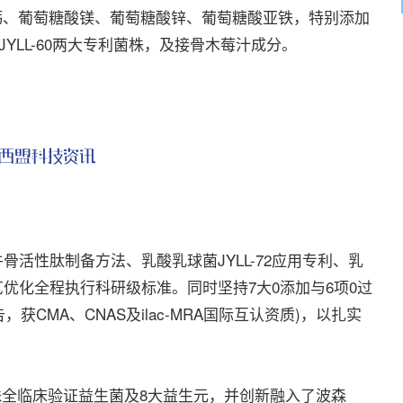
钙、葡萄糖酸镁、葡萄糖酸锌、葡萄糖酸亚铁，特别添加
JYLL-60两大专利菌株，及接骨木莓汁成分。
活性肽制备方法、乳酸乳球菌JYLL-72应用专利、乳
工艺优化全程执行科研级标准。同时坚持7大0添加与6项0过
获CMA、CNAS及ilac-MRA国际互认资质)，以扎实
株全临床验证益生菌及8大益生元，并创新融入了波森