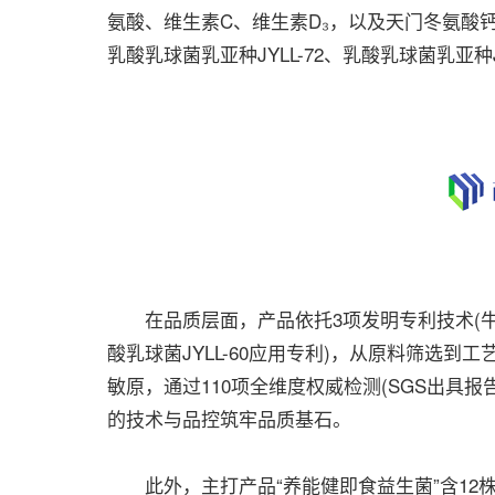
氨酸、维生素C、维生素D₃，以及天门冬氨酸
乳酸乳球菌乳亚种JYLL-72、乳酸乳球菌乳亚种
在品质层面，产品依托3项发明专利技术(牛骨
酸乳球菌JYLL-60应用专利)，从原料筛选到
敏原，通过110项全维度权威检测(SGS出具报告，
的技术与品控筑牢品质基石。
此外，主打产品“养能健即食益生菌”含12