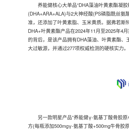
养能健核心大单品“DHA藻油叶黄素酯凝胶糖
(DHA+ARA+ALA)与2大神经酸(PS磷脂酰
准，还添加了叶黄素脂、玉米黄质。据弗若斯特
DHA+叶黄素酯产品在2024年11月至2025
的背后，是该产品拥有DHA藻油、叶⻩素酯、
大过敏源，并通过277项权威检测的硬核实力。
另一款明星产品“养能健γ-氨基丁酸骨胶原小
方(每瓶添加500mgγ-氨基丁酸+500mg牛