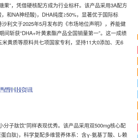
果”，凭借硬核配方成为行业标杆。该产品采用3A配方
丝氨酸，和NA神经酸)，DHA纯度≥50%，显著优于国际标
沙利文于2025年5月发布的《市场地位声明》，养能健
年4月期间斩获“DHA+叶黄素酯产品全国销量第一”。这一成绩
玉米黄质等原料共七项国家专利，坚持11大0添加、无6
分子肽饮”同样表现优秀。该产品采用双500mg核心配
骨胶原蛋白肽)，科学复配多维营养体系：含γ-氨基丁酸、L-赖