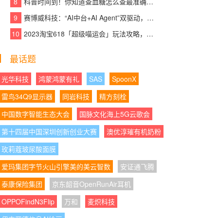
8
科普时间到！你知道查血糖怎么查最准确吗？
o夺性能、流畅双第一
9
赛博威科技：“AI中台+AI Agent”双驱动，【CYBER AI】智赋打造企业级AI大脑
08:07:40
|
联名“显化女王”刘晓庆，奈雪这杯
10
2023淘宝618「超级喵运会」玩法攻略，领喵币升级猫猫瓜分5亿，附618红包口
“财神奶”刷屏了
08:07:56
|
新潮科技礼藏住长久心动 京东数码
最话题
影音七夕好物成双价低至520元
光华科技
鸿蒙鸿蒙有礼
SAS
SpoonX
08:07:05
|
宏祚新能源工商业分布式光伏机构
雷鸟34Q9显示器
同岩科技
精方刻栓
间REITs在上交所正式设立，银行理财资金批量
入场
中国数字智能生态大会
国脉文化海上5G云歌会
第十四届中国深圳创新创业大赛
08:07:07
|
破除"安全港"幻觉，看清企业AI应
澳优淳璀有机奶粉
用的内生风险与防护之道
玫莉蔻玻尿酸面膜
08:07:34
|
AOC以“天生色准”进阶专业创作显
爱玛集团字节火山引擎美的美云智数
安证通飞腾
示，为创作者重建视觉信任
泰康保险集团
京东韶音OpenRunAir耳机
08:07:47
|
AOC K27U3创作设计旗舰显示器
OPPOFindN3Flip
万和
麦炽科技
以精准视界助力创作者突破想象边界