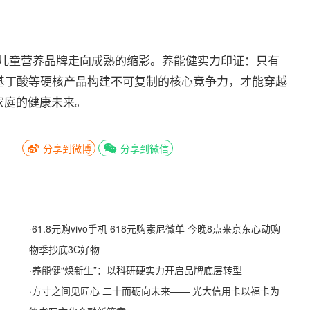
国儿童营养品牌走向成熟的缩影。养能健实力印证：只有
氨基丁酸等硬核产品构建不可复制的核心竞争力，才能穿越
家庭的健康未来。
分享到微博
分享到微信
·
61.8元购vivo手机 618元购索尼微单 今晚8点来京东心动购
物季抄底3C好物
·
养能健“焕新生”：以科研硬实力开启品牌底层转型
·
方寸之间见匠心 二十而砺向未来—— 光大信用卡以福卡为