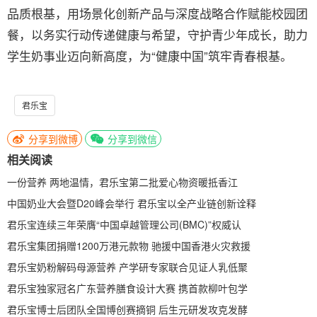
品质根基，用场景化创新产品与深度战略合作赋能校园团
餐，以务实行动传递健康与希望，守护青少年成长，助力
学生奶事业迈向新高度，为“健康中国”筑牢青春根基。
君乐宝
分享到微博
分享到微信
相关阅读
一份营养 两地温情，君乐宝第二批爱心物资暖抵香江
中国奶业大会暨D20峰会举行 君乐宝以全产业链创新诠释
君乐宝连续三年荣膺“中国卓越管理公司(BMC)”权威认
君乐宝集团捐赠1200万港元款物 驰援中国香港火灾救援
君乐宝奶粉解码母源营养 产学研专家联合见证人乳低聚
君乐宝独家冠名广东营养膳食设计大赛 携首款柳叶包学
君乐宝博士后团队全国博创赛摘铜 后生元研发攻克发酵