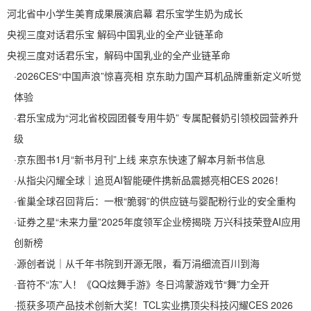
河北省中小学生美育成果展演启幕 君乐宝学生奶为成长
央视三度对话君乐宝 解码中国乳业的全产业链革命
央视三度对话君乐宝，解码中国乳业的全产业链革命
·
2026CES“中国声浪”惊喜亮相 京东助力国产耳机品牌重新定义听觉
体验
·
君乐宝成为“河北省校园团餐专用牛奶” 专属配餐奶引领校园营养升
级
·
京东图书1月“新书月刊”上线 来京东快速了解本月新书信息
·
从指尖闪耀全球｜追觅AI智能硬件携新品震撼亮相CES 2026！
·
雀巢全球召回背后：一根“脆弱”的供应链与婴配粉行业的安全重构
·
证券之星“未来力量”2025年度领军企业榜揭晓 万兴科技荣登AI应用
创新榜
·
源创者说｜从千年书院到开源无限，看万涓细流百川到海
·
音符不“冻”人！《QQ炫舞手游》冬日鸿蒙游戏节“舞”力全开
·
揽获多项产品技术创新大奖！TCL实业携顶尖科技闪耀CES 2026