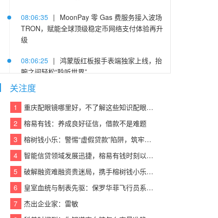
08:06:35
|
MoonPay 零 Gas 费服务接入波场
TRON，赋能全球顶级稳定币网络支付体验再升
级
08:06:25
|
鸿蒙版红板报手表端独家上线，抬
腕之间轻松“聆听世界”
关注度
08:06:44
|
美的冰箱揽获全食材原鲜品牌和中
式美学先锋双奖，颜值实力引领行业创新标杆
1
重庆配眼镜哪里好，不了解这些知识配眼镜会被坑！
2
榕易有钱：养成良好征信，借款不是难题
08:06:32
|
合盈资本喜获CFS财经峰会三项大
奖
3
榕树钱小乐：警惕“虚假贷款”陷阱，筑牢反诈“防火墙”
4
智能信贷领域发展迅捷，榕易有钱时刻以客户为中心，回报每一份信任
08:06:07
|
深扒维信诺CJ首秀：B端屏厂巨头
躬身入局，为年轻人造「新玩具」，一场屏幕破
5
破解融资难融资贵迷局，携手榕树钱小乐，让贷款成功触手可及
圈实验打响
6
皇室血统与制表先驱：保罗华菲飞行员系列与百达翡丽Calatrava的百年对话
08:06:38
|
浏览器新标签页的三代演化：Infinit
7
杰出企业家：雷敏
y、iTab、AItab横评背后的产业史