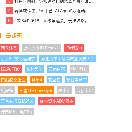
8
科普时间到！你知道查血糖怎么查最准确吗？
08:06:46
|
青岛代账公司推荐有哪些靠谱选
9
赛博威科技：“AI中台+AI Agent”双驱动，【CYBER AI】智赋打造企业级AI大脑
择，三证齐全五个标准
10
2023淘宝618「超级喵运会」玩法攻略，领喵币升级猫猫瓜分5亿，附618红包口
08:06:26
|
连续11年销量销售额领先！碧云泉
最话题
G7S万相书写净水传奇
08:06:08
|
从“引入者”到“输出者”——中德植发
四季沐歌
上汽大众ID.Festival
iEi威强电
徐霞博士如何让中国植发技术走向世界
京东3C数码运动季
河北资本市场高质量发展大会
08:06:30
|
行业首家接入碰一碰，鸿蒙版华夏
瑞虎8PRO
长材智能
云南白药
移宇科技
银行交互、隐私、界面设计大焕新
口服胶原蛋白
极星4
安全套
新日电动车
08:06:02
|
​Bitmoji摩玑AI智能图像仪不止面
纸尿裤
三星TheFreestyle
康米斯
云存宝C2
诊，更是运营王牌
开普勒探索机器人
红杉资本ADM资本
08:06:05
|
大客户拆单需求接不住？顶妙WMS
德国MR西电中特
支持TikTok Shop订单拆单操作
08:06:56
|
谷医堂亮相太阳岛年会，展示数字