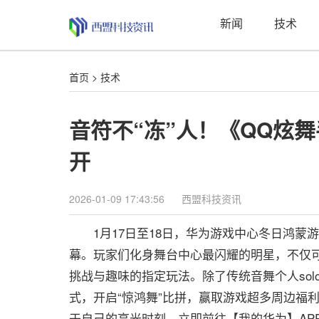
新闻
技术
首页
>
技术
音符不“冻”人！《QQ炫
开
2026-01-09 17:43:56
西盟科技资讯
1月17日至18日，华为游戏中心冬日鸿蒙游
幕。玩家们化身舞台中心最闪耀的明星，不仅
挑战与趣味的指定玩法。除了传统音舞个人solo
式，开启“惊鸿舞”比拼，赢取游戏超多周边福
于自己的高光时刻，立即前往【我的华为】AP