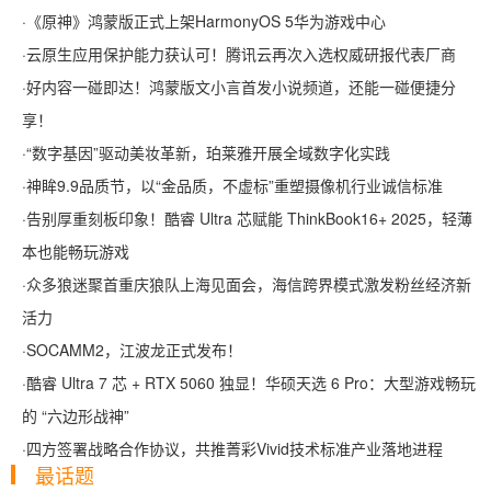
·
《原神》鸿蒙版正式上架HarmonyOS 5华为游戏中心
·
云原生应用保护能力获认可！腾讯云再次入选权威研报代表厂商
·
好内容一碰即达！鸿蒙版文小言首发小说频道，还能一碰便捷分
享！
·
“数字基因”驱动美妆革新，珀莱雅开展全域数字化实践
·
神眸9.9品质节，以“金品质，不虚标”重塑摄像机行业诚信标准
·
告别厚重刻板印象！酷睿 Ultra 芯赋能 ThinkBook16+ 2025，轻薄
本也能畅玩游戏
·
众多狼迷聚首重庆狼队上海见面会，海信跨界模式激发粉丝经济新
活力
·
SOCAMM2，江波龙正式发布！
·
酷睿 Ultra 7 芯 + RTX 5060 独显！华硕天选 6 Pro：大型游戏畅玩
的 “六边形战神”
·
四方签署战略合作协议，共推菁彩Vivid技术标准产业落地进程
最话题