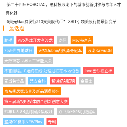
·
第二十四届ROBOTAC，硬科技浪潮下的城市创新引擎与青年人才
孵化器
·
5美元Gas费发行213支美股代币？ XBIT引领美股行情最新变革
最话题
驰援
vivo游戏开发者沙龙
途径
白皮书京东
75派世界地球日
天枢Dubhe战队勇夺冠军
浪潮KaiwuDB
天数智芯世界人工智能大会
不言而喻。始终在线:处理过程在本地设备
inne因你视立棒
麦当劳食品
慧安金科
智谋纪AI照明
金富士
京东季居家场景及新品消费报告
第三届新视听媒体融合创新创意大赛
帅丰TJ3-8B蒸烤同步集成灶
双飞燕FS98机械键盘
坚果G9极米NEWPlay
专利