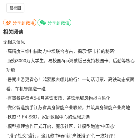
易校园
分享到微博
分享到微信
相关阅读
无相关信息
·
高精度三维扫描助力中埃联合考古，揭示“萨卡拉的秘密”
·
服务3000万大学生，易校园App鸿蒙版已支持校园卡、后勤等核心
功能
·
暑期出游更省心！鸿蒙版去哪儿旅行：一句话订票、高铁动态桌面
看、车机导航碰一碰
·
有哥餐链盘点5-6月茶饮市场，茶饮地域风物战白热化
·
微亿智造携手江苏省具身智能产业联盟，共筑具身智能产业高地
·
铁威马 F4 SSD，家庭数据中心的理想之选
·
模型推理协作正式开启，魔乐社区，让模型跑遍“中国芯”
·
“搭子社交”盛行，这几款“神器”获“烹饪搭子”们一致好评！