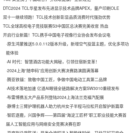
DTC2024 TCL华星发布先进显示技术品牌APEX，量产印刷OLE
双十一继续领跑！TCL技术创新彰显品质消费时代强劲优势
TCL全球高校电子竞技联赛S3中国区总决赛完美收官 热血
开启行业新篇！TCL携手中国电子视像行业协会发布会议电
·
原生鸿蒙推送5.0.0.112版本升级，新增空气投篮主题，优化多项功
能体验
·
AI 时代：智慧酒店功能大揭秘，引领住宿新变革！
·
2024上海“随申码”应用创新大赛决赛路演圆满落幕
·
腾亚铁锚：致敬中国工匠，争做中国电动工具第二品牌
·
AI技术落地加速 亿道AI眼镜全链路解决方案SW3010重磅发布
·
布雷博携五大产品系列登陆2024上海法兰克福汽配展
·
静博士三臂护理机器人助力杭州女子半程马拉松开启智护新篇章
·
智匠逐鹿，兴国争辉——第四届“海淀工匠杯”职工职业技能大赛首
届人工智能应用与网络安全竞赛决赛在即
·
百度副总裁陈洋：开发全流程进入智能体时代，又快又好又安全