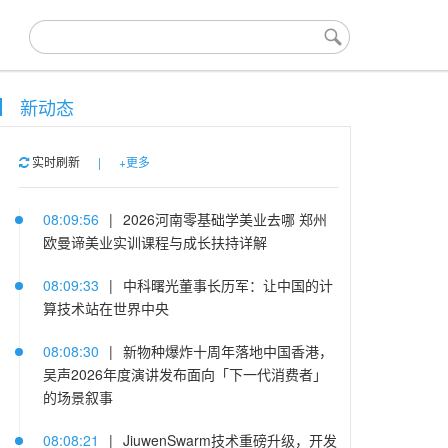
新动态
实时刷新
|
+更多
08:09:56
|
​2026河南零基础学美业去哪 郑州
欧曼谛美业实训课程与成长扶持详解
08:09:33
|
中科曙光董事长历军：让中国的计
算技术站在世界中央
08:08:30
|
新物种爆炸十周年落地中国香港，
吴声2026年度演讲发布面向「下一代消费者」
的场景叙事
08:08:21
|
JiuwenSwarm技术重磅升级，开发