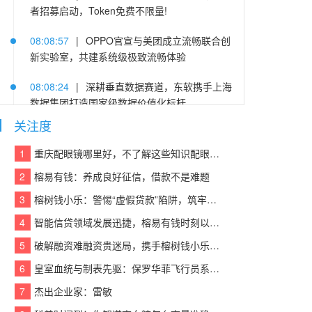
者招募启动，Token免费不限量!
08:08:57
|
OPPO官宣与美团成立流畅联合创
新实验室，共建系统级极致流畅体验
08:08:24
|
深耕垂直数据赛道，东软携手上海
数据集团打造国家级数据价值化标杆
关注度
08:08:50
|
技嘉推出钛金雕1600PG5 AI TOP
电源：为发烧级主机与本地AI算力打造旗舰供电
1
重庆配眼镜哪里好，不了解这些知识配眼镜会被坑！
方案
2
榕易有钱：养成良好征信，借款不是难题
08:08:32
|
把产品、工艺、案例沉淀为数字资
3
榕树钱小乐：警惕“虚假贷款”陷阱，筑牢反诈“防火墙”
产：向量纪元内容资产建设介绍
4
智能信贷领域发展迅捷，榕易有钱时刻以客户为中心，回报每一份信任
08:08:12
|
2026 家用脱毛答疑：残留毛茬会
5
破解融资难融资贵迷局，携手榕树钱小乐，让贷款成功触手可及
伤肤、没效果？正确操作一次性讲清
6
皇室血统与制表先驱：保罗华菲飞行员系列与百达翡丽Calatrava的百年对话
08:08:38
|
十八年，蒙娜丽莎微笑节一直在每
7
杰出企业家：雷敏
个“家”的故事里