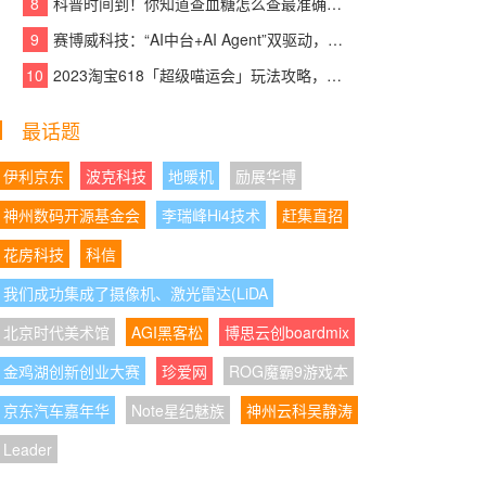
8
科普时间到！你知道查血糖怎么查最准确吗？
08:08:10
|
Seedance 2.5首发体验入口来了，
9
赛博威科技：“AI中台+AI Agent”双驱动，【CYBER AI】智赋打造企业级AI大脑
PixPix把AI视频价格打到4.6折
10
2023淘宝618「超级喵运会」玩法攻略，领喵币升级猫猫瓜分5亿，附618红包口
08:08:31
|
硬核启航·域见未来——硬之城启用
最话题
YZCX.com，加速迈向物理AI智造引擎
08:08:55
|
极氪7X 105km/h后碰拆车验证，金
伊利京东
波克科技
地暖机
励展华博
砖电池经得起“甄”考验
神州数码开源基金会
李瑞峰Hi4技术
赶集直招
08:07:42
|
一组数据看懂2026上半年电摩：头
花房科技
科信
部企业筑壁垒，产品线加速细分化
我们成功集成了摄像机、激光雷达(LiDA
08:07:01
|
库存周期缩短一半，厨房家居头部
北京时代美术馆
AGI黑客松
博思云创boardmix
电商品牌用WPS Comate重构经营流程
金鸡湖创新创业大赛
珍爱网
ROG魔霸9游戏本
08:07:43
|
首个参与宇航标准制定的冰箱企
京东汽车嘉年华
Note星纪魅族
神州云科吴静涛
业，美的冰箱有哪些技术硬实力
Leader
08:07:10
|
匠心铸就品质，创新引领未来——