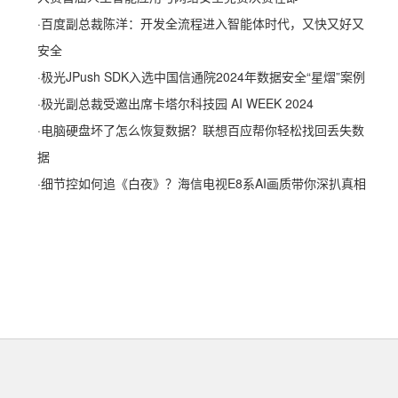
·
百度副总裁陈洋：开发全流程进入智能体时代，又快又好又
安全
·
极光JPush SDK入选中国信通院2024年数据安全“星熠”案例
·
极光副总裁受邀出席卡塔尔科技园 AI WEEK 2024
·
电脑硬盘坏了怎么恢复数据？联想百应帮你轻松找回丢失数
据
·
细节控如何追《白夜》？海信电视E8系AI画质带你深扒真相