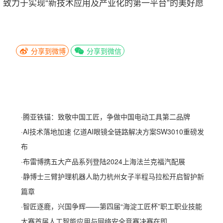
致力于实现“新技术应用及产业化的第一平台”的美好愿
分享到微博
分享到微信
·
腾亚铁锚：致敬中国工匠，争做中国电动工具第二品牌
·
AI技术落地加速 亿道AI眼镜全链路解决方案SW3010重磅发
布
·
布雷博携五大产品系列登陆2024上海法兰克福汽配展
·
静博士三臂护理机器人助力杭州女子半程马拉松开启智护新
篇章
·
智匠逐鹿，兴国争辉——第四届“海淀工匠杯”职工职业技能
大赛首届人工智能应用与网络安全竞赛决赛在即