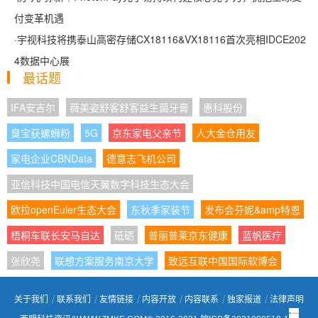
付变革机遇
·
宇视科技将携泰山高密存储CX18116&VX18116首次亮相IDCE202
4数据中心展
最话题
IFA安吉尔
薇美姿舒客舒客益生菌牙膏
惠科股份
臭宝获螺蛳粉
5G
京东家电父亲节
人大金仓用友
家电企业CBNData
德意志飞机公司
亚信科技中国电信天翼数字科技生态大会
欧拉openEuler生态大会
东秋季家装节
发布会芬妮&amp特恩
梧桐车联长安马自达
砥砺
普丽普莱京东健康
蓝帆医疗
张欣尧
联想方案服务南京大学
致远互联中国国际软博会
关于我们
┊
联系我们
┊
友情链接
┊
内容开放
┊
内容联系
┊
独家报道
┊
法律声明