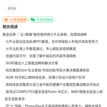
七牛云
分享到微博
分享到微信
相关阅读
富途证券｜“云+数据”服务提供商七牛云递表，拟登陆纳斯
·
七牛云获证监会赴港IPO备案，在AI领域投入布局并具有竞争力
·
七牛云赴港上市备案通过，专心耕耘音视频赛道
·
加速内容交付：全面了解升级后的内容传递网络
·
SUSE推出人工智能战略和解决方案
·
杭实集团2024“实业智投”科技创新项目大赛决赛圆满收官
·
AGM X6手机口碑持续走高，轻薄三防设计获用户好评
·
高特佳投资集团与浙江省中医药健康产业集团签署战略合作协议
·
英伟达COMPUTEX盛会官宣Rubin AI芯片，AMD/微美全息加入掀
起生态新革命
·
历“九”弥新｜PhotonPay光子易持续构建核心竞争力，拥抱全球支