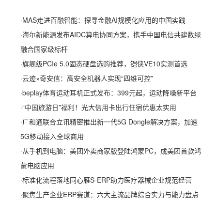
·
MAS走进百融智能：探寻金融AI规模化应用的中国实践
·
海尔新能源发布AIDC算电协同方案，携手中国电信共建数绿
融合国家级标杆
·
旗舰级PCIe 5.0固态硬盘选购推荐，铠侠VE10实测首选
·
云迹×奇安信：高安全机器人实现“四维可控”
·
beplay体育运动耳机正式发布：399元起，运动降噪新平台
·
“中国旅游日”福利！光大信用卡出行住宿优惠太实用
·
广和通联合立讯精密推出新一代5G Dongle解决方案，加速
5G移动接入全球商用
·
从手机到电脑：美团外卖商家版登陆鸿蒙PC，成美团首款鸿
蒙电脑应用
·
标准化流程落地同心雁S-ERP助力医疗器械企业规范经营
·
聚焦生产企业ERP赛道：六大主流品牌综合实力与能力盘点