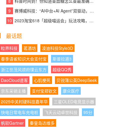
8
科普时间到！你知道查血糖怎么查最准确吗？
08:05:05
|
临沂地区篷布厂家 解决多场景防护
需求 可重点参考
9
赛博威科技：“AI中台+AI Agent”双驱动，【CYBER AI】智赋打造企业级AI大脑
10
2023淘宝618「超级喵运会」玩法攻略，领喵币升级猫猫瓜分5亿，附618红包口
08:05:58
|
临沂PE篷布供应商 覆盖多场景 支
持定制服务
最话题
08:05:39
|
释放创作者生产力：骁龙以全栈 AI
技术，打开移动游戏全新周期
粒界科技
茗酒坊
凌迪科技Style3D
春季语雀知识大会支付宝
斯普拉遁3
08:05:16
|
具身云端大脑：面向真实世界智能
交互的新型智能系统架构
浙江世茂风颂府璞云东方
超级QQ秀
DaoCloud道客
08:05:18
|
心肌梗死
中尺寸OLED新战事：维信诺China
贝锐蒲公英DeepSeek
Joy首秀释放了什么信号？
京东采销主播
支付宝郑钦文
康众医疗
08:05:17
|
国缘绿色实践：解锁白酒全链路低
2025中关村硬科技嘉年华
三星OLED电竞显示器
碳酿造方案
快电日常电车充电桩
飞天云动卓世科技
95分
08:05:38
|
“双优”工程背景下应用型高校办学
帆软Gartner
秦皇岛达维多
范式转型研讨会在齐齐哈尔工程学院举办