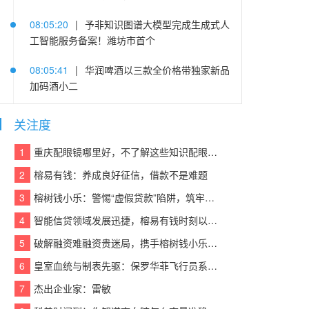
08:05:20
|
予非知识图谱大模型完成生成式人
工智能服务备案！潍坊市首个
08:05:41
|
华润啤酒以三款全价格带独家新品
加码酒小二
08:05:14
|
iPhone 18涨价传闻不断！iPhone
关注度
17迎来入手好时机京东低至4999元
1
重庆配眼镜哪里好，不了解这些知识配眼镜会被坑！
08:05:29
|
维信诺 ChinaJoy 首秀，全场景 OL
2
榕易有钱：养成良好征信，借款不是难题
ED 布局一口气看完，蓝图乍现
3
榕树钱小乐：警惕“虚假贷款”陷阱，筑牢反诈“防火墙”
08:05:35
|
重磅！HUAWEI MateBook Fold非
4
智能信贷领域发展迅捷，榕易有钱时刻以客户为中心，回报每一份信任
凡大师发布，WorkBuddy首发深度适配解锁桌
面生产力新形态
5
破解融资难融资贵迷局，携手榕树钱小乐，让贷款成功触手可及
6
皇室血统与制表先驱：保罗华菲飞行员系列与百达翡丽Calatrava的百年对话
08:05:32
|
新款华为MateBook Fold 今日发
布，屏幕抗弯折能力提升10倍
7
杰出企业家：雷敏