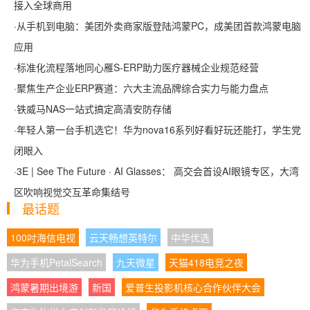
接入全球商用
·
从手机到电脑：美团外卖商家版登陆鸿蒙PC，成美团首款鸿蒙电脑
应用
·
标准化流程落地同心雁S-ERP助力医疗器械企业规范经营
·
聚焦生产企业ERP赛道：六大主流品牌综合实力与能力盘点
·
铁威马NAS一站式搞定高清安防存储
·
年轻人第一台手机选它！华为nova16系列好看好玩还能打，学生党
闭眼入
·
3E | See The Future · AI Glasses： 高交会首设AI眼镜专区，大湾
区吹响视觉交互革命集结号
最话题
100吋海信电视
云天畅想英特尔
中华优选
华为手机PetalSearch
九天微星
天猫418电竞之夜
鸿蒙暑期出境游
新国
爱普生投影机核心合作伙伴大会