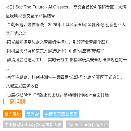
·
3E | See The Future · AI Glasses： 高交会首设AI眼镜专区，大湾
区吹响视觉交互革命集结号
·
金靴奔跑，等你来战！2026年上城区第五届“金靴奔跑”创新创业大
赛正式启动
·
阳光新能源牵头定义智能组件标准，引领行业智能化跃升
·
同机型天马屏和京东方屏选哪个？别被“供应商”带偏了
·
醉清风启动透明工厂：实时云监工 把情趣玩具安全标准体现在每一
步
·
京华连鹭岛，科创共潮生—第四届“苏颂杯”北京分赛区正式启动，
八城宣发圆满收官
·
百度秒哒APP iOS版正式上线，移动端创作闭环全面打通
最话题
紫光展锐
曼秀雷
中健昊天酒业集团
中国移动第七届创客马拉松大赛
YonBuilder低代码平台