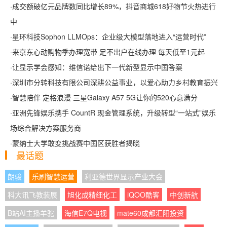
·
成交额破亿元品牌数同比增长89%，抖音商城618好物节火热进行
中
·
星环科技Sophon LLMOps：企业级大模型落地进入“运营时代”
·
来京东心动购物季办理宽带 足不出户在线办理 每天低至1元起
·
让显示学会感知：维信诺给出下一代新型显示中国答案
·
深圳市分转科技有限公司深耕公益事业，以爱心助力乡村教育振兴
·
智慧陪伴 定格浪漫 三星Galaxy A57 5G让你的520心意满分
·
亚洲先锋娱乐携手 CountR 现金管理系统，升级转型“一站式”娱乐
场综合解决方案服务商
·
蒙纳士大学敢变挑战赛中国区获胜者揭晓
最话题
朗骏
乐刷智慧运营
利亚德世界显示产业大会
科大讯飞教装展
旭化成精细化工
iQOO酷客
中创新航
B站AI主播羊驼
海信E7Q电视
mate60成都汇阳投资