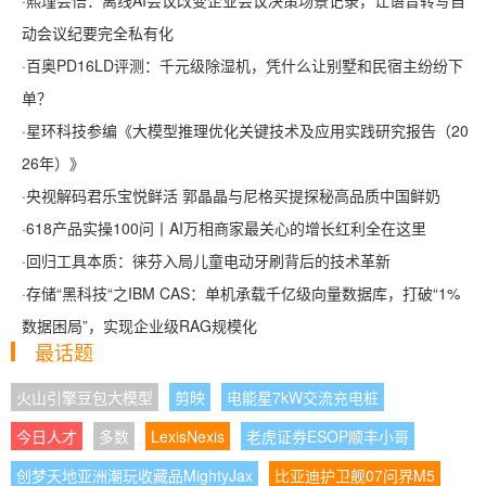
·
熙瑾会悟：离线AI会议改变企业会议决策场景记录，让语音转写自
动会议纪要完全私有化
·
百奥PD16LD评测：千元级除湿机，凭什么让别墅和民宿主纷纷下
单？
·
星环科技参编《大模型推理优化关键技术及应用实践研究报告（20
26年）》
·
央视解码君乐宝悦鲜活 郭晶晶与尼格买提探秘高品质中国鲜奶
·
618产品实操100问丨AI万相商家最关心的增长红利全在这里
·
回归工具本质：徕芬入局儿童电动牙刷背后的技术革新
·
存储“黑科技“之IBM CAS：单机承载千亿级向量数据库，打破“1%
数据困局”，实现企业级RAG规模化
最话题
火山引擎豆包大模型
剪映
电能星7kW交流充电桩
今日人才
多数
LexisNexis
老虎证券ESOP顺丰小哥
创梦天地亚洲潮玩收藏品MightyJax
比亚迪护卫舰07问界M5