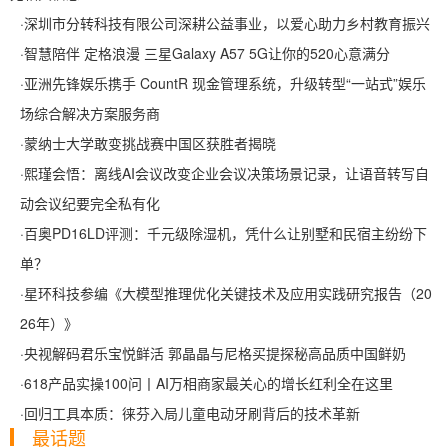
·
深圳市分转科技有限公司深耕公益事业，以爱心助力乡村教育振兴
·
智慧陪伴 定格浪漫 三星Galaxy A57 5G让你的520心意满分
·
亚洲先锋娱乐携手 CountR 现金管理系统，升级转型“一站式”娱乐
场综合解决方案服务商
·
蒙纳士大学敢变挑战赛中国区获胜者揭晓
·
熙瑾会悟：离线AI会议改变企业会议决策场景记录，让语音转写自
动会议纪要完全私有化
·
百奥PD16LD评测：千元级除湿机，凭什么让别墅和民宿主纷纷下
单？
·
星环科技参编《大模型推理优化关键技术及应用实践研究报告（20
26年）》
·
央视解码君乐宝悦鲜活 郭晶晶与尼格买提探秘高品质中国鲜奶
·
618产品实操100问丨AI万相商家最关心的增长红利全在这里
·
回归工具本质：徕芬入局儿童电动牙刷背后的技术革新
最话题