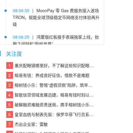
08:06:35
|
MoonPay 零 Gas 费服务接入波场
TRON，赋能全球顶级稳定币网络支付体验再升
级
08:06:25
|
鸿蒙版红板报手表端独家上线，抬
腕之间轻松“聆听世界”
关注度
08:06:44
|
美的冰箱揽获全食材原鲜品牌和中
式美学先锋双奖，颜值实力引领行业创新标杆
1
重庆配眼镜哪里好，不了解这些知识配眼镜会被坑！
2
榕易有钱：养成良好征信，借款不是难题
08:06:32
|
合盈资本喜获CFS财经峰会三项大
奖
3
榕树钱小乐：警惕“虚假贷款”陷阱，筑牢反诈“防火墙”
4
智能信贷领域发展迅捷，榕易有钱时刻以客户为中心，回报每一份信任
08:06:07
|
深扒维信诺CJ首秀：B端屏厂巨头
躬身入局，为年轻人造「新玩具」，一场屏幕破
5
破解融资难融资贵迷局，携手榕树钱小乐，让贷款成功触手可及
圈实验打响
6
皇室血统与制表先驱：保罗华菲飞行员系列与百达翡丽Calatrava的百年对话
08:06:38
|
浏览器新标签页的三代演化：Infinit
7
杰出企业家：雷敏
y、iTab、AItab横评背后的产业史