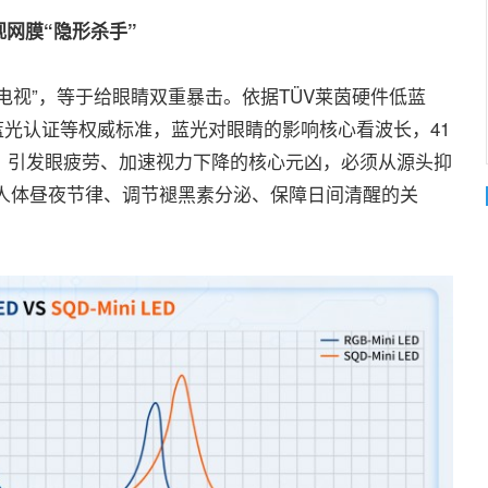
网膜“隐形杀手”
视”，等于给眼睛双重暴击。依据TÜV莱茵硬件低蓝
示设备低蓝光认证等权威标准，蓝光对眼睛的影响核心看波长，41
网膜、引发眼疲劳、加速视力下降的核心元凶，必须从源头抑
是维持人体昼夜节律、调节褪黑素分泌、保障日间清醒的关