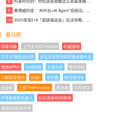
8
科普时间到！你知道查血糖怎么查最准确吗？
08:06:46
|
青岛代账公司推荐有哪些靠谱选
9
赛博威科技：“AI中台+AI Agent”双驱动，【CYBER AI】智赋打造企业级AI大脑
择，三证齐全五个标准
10
2023淘宝618「超级喵运会」玩法攻略，领喵币升级猫猫瓜分5亿，附618红包口
08:06:26
|
连续11年销量销售额领先！碧云泉
最话题
G7S万相书写净水传奇
08:06:08
|
从“引入者”到“输出者”——中德植发
四季沐歌
上汽大众ID.Festival
iEi威强电
徐霞博士如何让中国植发技术走向世界
京东3C数码运动季
河北资本市场高质量发展大会
08:06:30
|
行业首家接入碰一碰，鸿蒙版华夏
瑞虎8PRO
长材智能
云南白药
移宇科技
银行交互、隐私、界面设计大焕新
口服胶原蛋白
极星4
安全套
新日电动车
08:06:02
|
​Bitmoji摩玑AI智能图像仪不止面
纸尿裤
三星TheFreestyle
康米斯
云存宝C2
诊，更是运营王牌
开普勒探索机器人
红杉资本ADM资本
08:06:05
|
大客户拆单需求接不住？顶妙WMS
德国MR西电中特
支持TikTok Shop订单拆单操作
08:06:56
|
谷医堂亮相太阳岛年会，展示数字