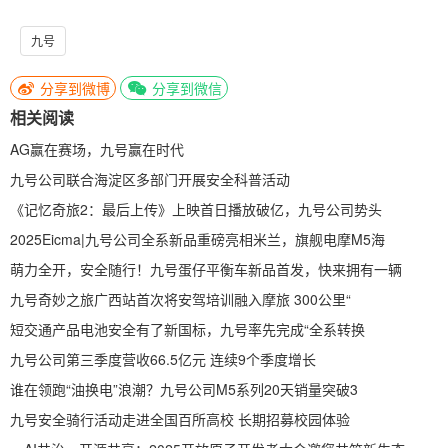
九号
分享到微博
分享到微信
相关阅读
AG赢在赛场，九号赢在时代
九号公司联合海淀区多部门开展安全科普活动
《记忆奇旅2：最后上传》上映首日播放破亿，九号公司势头
2025Eicma|九号公司全系新品重磅亮相米兰，旗舰电摩M5海
萌力全开，安全随行！九号蛋仔平衡车新品首发，快来拥有一辆
九号奇妙之旅广西站首次将安驾培训融入摩旅 300公里“
短交通产品电池安全有了新国标，九号率先完成“全系转换
九号公司第三季度营收66.5亿元 连续9个季度增长
谁在领跑“油换电”浪潮？九号公司M5系列20天销量突破3
九号安全骑行活动走进全国百所高校 长期招募校园体验