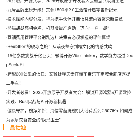
·
AI共治，开源共享：2025开放原子开发者大会邀您共筑新生态
·
九号品牌重磅升级！东莞1500平2.0生活馆开启零售新纪元
·
技术赋能内容分发，华为携手伙伴开启信息流内容繁荣新篇章
·
熊猫胡胡亮相金鸡，机器版量产启动，迈向“一户一胡”
·
营销费用管理平台别乱选！决策者必须掌握的评估框架
·
ReelShort的破冰之旅：从暗夜坚守到跨文化的情感共鸣
·
15亿参数挑战千亿巨头：微博开源VibeThinker，数学能力超过Dee
pSeek-R1
·
跨越200公里的信任：安徽蚌埠夫妻在懂车帝汽车商城合肥店喜提
二手车！
·
开发者必看！2025开放原子开发者大会：解锁开源鸿蒙&开源欧拉
实践、Rust实战与AI开源新机遇
·
健康守护，碗净如新：海信零菌洗碗机大薄荷系列C507iPro如何成
为家庭饮食安全的“隐形卫士”
最话题