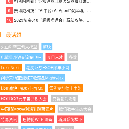
8
科普时间到！你知道查血糖怎么查最准确吗？
08:07:42
|
一组数据看懂2026上半年电摩：头
部企业筑壁垒，产品线加速细分化
9
赛博威科技：“AI中台+AI Agent”双驱动，【CYBER AI】智赋打造企业级AI大脑
10
2023淘宝618「超级喵运会」玩法攻略，领喵币升级猫猫瓜分5亿，附618红包口
08:07:01
|
库存周期缩短一半，厨房家居头部
电商品牌用WPS Comate重构经营流程
最话题
08:07:43
|
首个参与宇航标准制定的冰箱企
业，美的冰箱有哪些技术硬实力
火山引擎豆包大模型
剪映
电能星7kW交流充电桩
今日人才
多数
08:07:10
|
匠心铸就品质，创新引领未来——
富都华创谱写办公家具行业新篇章
LexisNexis
老虎证券ESOP顺丰小哥
创梦天地亚洲潮玩收藏品MightyJax
08:07:38
|
四载深耕，向美而行：vivo 202
6“童画未来夏令营”打造儿童美育新图景
比亚迪护卫舰07问界M5
雪佛龙加德士中能
08:07:21
|
云天收夏色，一碗壮面迎秋来
HOTDOG元宇宙共识大会
克鲁勃润滑剂
中国肠道大会利活乳酸菌素片
腾讯数字生态大会
08:07:10
|
Bitget rToken费率全面升级，VIP
及PRO用户可享受阶梯费率及手续费折扣
特易资讯
思博伦Wi-Fi设备
新风系统松下
08:07:14
|
杨隐峰入选“2026浙商青年榜样”，