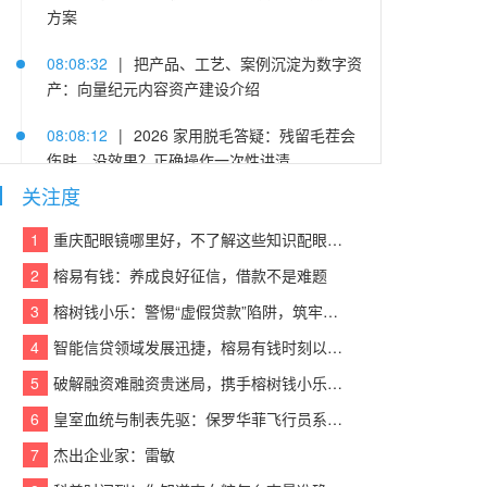
方案
08:08:32
|
把产品、工艺、案例沉淀为数字资
产：向量纪元内容资产建设介绍
08:08:12
|
2026 家用脱毛答疑：残留毛茬会
伤肤、没效果？正确操作一次性讲清
关注度
08:08:38
|
十八年，蒙娜丽莎微笑节一直在每
个“家”的故事里
1
重庆配眼镜哪里好，不了解这些知识配眼镜会被坑！
2
榕易有钱：养成良好征信，借款不是难题
08:08:10
|
Seedance 2.5首发体验入口来了，
PixPix把AI视频价格打到4.6折
3
榕树钱小乐：警惕“虚假贷款”陷阱，筑牢反诈“防火墙”
4
智能信贷领域发展迅捷，榕易有钱时刻以客户为中心，回报每一份信任
08:08:31
|
硬核启航·域见未来——硬之城启用
YZCX.com，加速迈向物理AI智造引擎
5
破解融资难融资贵迷局，携手榕树钱小乐，让贷款成功触手可及
6
皇室血统与制表先驱：保罗华菲飞行员系列与百达翡丽Calatrava的百年对话
08:08:55
|
极氪7X 105km/h后碰拆车验证，金
砖电池经得起“甄”考验
7
杰出企业家：雷敏