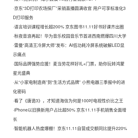
·
京东“3D打印农场探厂”采销直播圆满收官 用户可享标准化3
D打印服务
·
语言培训课程增长超200% 京东图书11.11好书好课齐出圈
·
秋夜音浪再起！华为音乐校园音乐节首进西南燃爆四川大学
·
雷曼“高清王冷屏大师”发布：AI低功耗冷屏系统破解LED显
示痛点
·
国际品牌强势应援！麦当劳花样好礼+门票，助你玩转鸿蒙
星光盛典
·
从“小家电制造商”到“生活方式品牌” 小熊电器三季报中的进
化密码
·
看了《唐诡3》，才知道海信为何是100吋电视性价比之王
·
iPhone以旧换新用户占比超50% 京东11.11手机销售全面增
长
·
智能机器人热度爆棚！京东11.11自营成交额同比提升220%