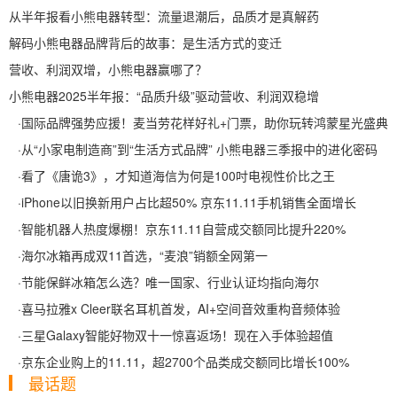
从半年报看小熊电器转型：流量退潮后，品质才是真解药
解码小熊电器品牌背后的故事：是生活方式的变迁
营收、利润双增，小熊电器赢哪了？
小熊电器2025半年报：“品质升级”驱动营收、利润双稳增
·
国际品牌强势应援！麦当劳花样好礼+门票，助你玩转鸿蒙星光盛典
·
从“小家电制造商”到“生活方式品牌” 小熊电器三季报中的进化密码
·
看了《唐诡3》，才知道海信为何是100吋电视性价比之王
·
iPhone以旧换新用户占比超50% 京东11.11手机销售全面增长
·
智能机器人热度爆棚！京东11.11自营成交额同比提升220%
·
海尔冰箱再成双11首选，“麦浪”销额全网第一
·
节能保鲜冰箱怎么选？唯一国家、行业认证均指向海尔
·
喜马拉雅x Cleer联名耳机首发，AI+空间音效重构音频体验
·
三星Galaxy智能好物双十一惊喜返场！现在入手体验超值
·
京东企业购上的11.11，超2700个品类成交额同比增长100%
最话题