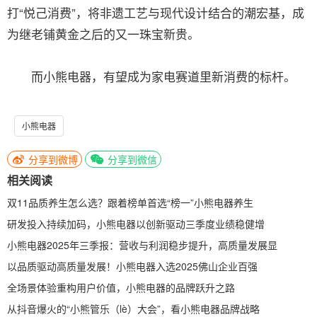
打“悦己消费”，将非遗工艺与现代设计结合的潮宏基，成
为继老铺黄金之后的又一珠宝新贵。
而小熊电器，有望成为家电赛道里新消费的标杆。
小熊电器
分享到微博
分享到微信
相关阅读
双11品质养生怎么选？跟着榜单首选“榜一”小熊电器养生
研发投入持续加码，小熊电器以创新驱动三季度业绩稳健增
小熊电器2025年三季报：营收与利润稳步提升，高质量发展显
以品质驱动高质量发展！小熊电器入选2025佛山企业百强
全场景体验重构用户价值，小熊电器的品牌跃升之路
从抖音爆火的“小熊管乐（lè）大会”，看小熊电器品牌战略