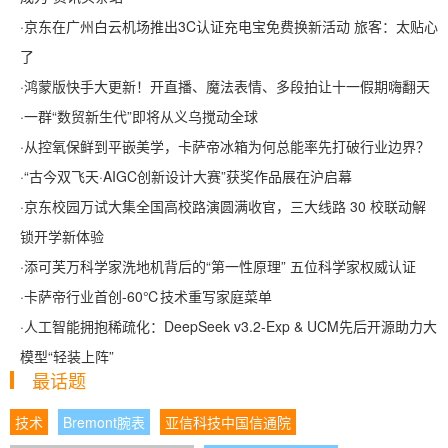
·
京东在广州白云机场推出3C认证充电宝免费换新活动 旅客：太贴心
了
·
鸿蒙版快手大更新！开直播、魔法表情、多段拍让十一假期嗨翻天
·
一群“数贸新生代”即将从义乌搅动全球
·
从控氧保鲜到平嵌美学，卡萨帝冰箱为何总能率先打破行业边界？
·
“古今双飞天·AIGC创新设计大赛”获奖作品展在沪启幕
·
京东校园万试大集全国高校路演圆满收官，三大线路 30 校联动解
锁开学新体验
·
添可芙万科学家洗地机背后的“第一性原理” 五位科学家权威认证
·
卡萨帝行业首创-60℃技术重写家庭菜单
·
人工智能拥抱稀疏化：DeepSeek v3.2-Exp & UCM先后开源助力大
模型“轻装上阵”
最话题
技术
Bremont腕表
亚信科技中国信通院