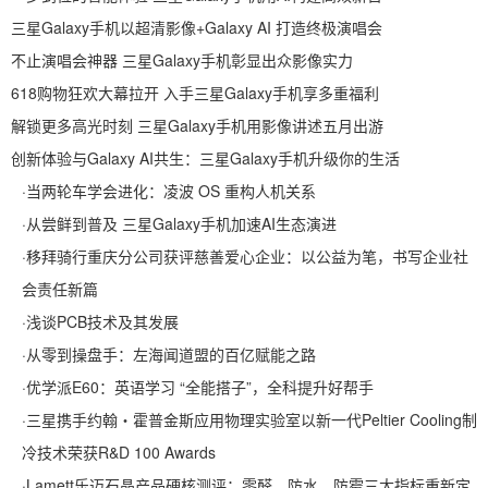
三星Galaxy手机以超清影像+Galaxy AI 打造终极演唱会
不止演唱会神器 三星Galaxy手机彰显出众影像实力
618购物狂欢大幕拉开 入手三星Galaxy手机享多重福利
解锁更多高光时刻 三星Galaxy手机用影像讲述五月出游
创新体验与Galaxy AI共生：三星Galaxy手机升级你的生活
·
当两轮车学会进化：凌波 OS 重构人机关系
·
从尝鲜到普及 三星Galaxy手机加速AI生态演进
·
移拜骑行重庆分公司获评慈善爱心企业：以公益为笔，书写企业社
会责任新篇
·
浅谈PCB技术及其发展
·
从零到操盘手：左海闻道盟的百亿赋能之路
·
优学派E60：英语学习 “全能搭子”，全科提升好帮手
·
三星携手约翰・霍普金斯应用物理实验室以新一代Peltier Cooling制
冷技术荣获R&D 100 Awards
·
Lamett乐迈石晶产品硬核测评：零醛、防水、防霉三大指标重新定