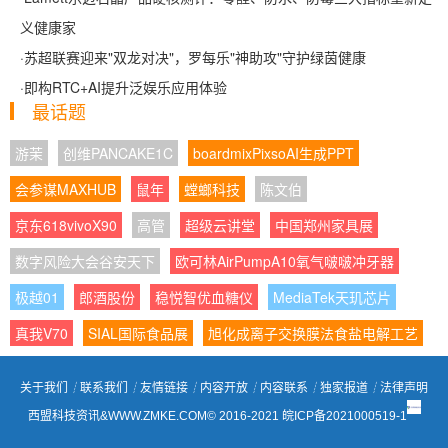
义健康家
·
苏超联赛迎来"双龙对决"，罗每乐"神助攻"守护绿茵健康
·
即构RTC+AI提升泛娱乐应用体验
最话题
游茉
创维PANCAKE1C
boardmixPixsoAI生成PPT
会参谋MAXHUB
鼠年
螳螂科技
陈文伯
京东618vivoX90
高管
超级云讲堂
中国郑州家具展
数字风险大会谷安天下
欧可林AirPumpA10氧气啵啵冲牙器
极越01
郎酒股份
稳悦智优血糖仪
MediaTek天玑芯片
真我V70
SIAL国际食品展
旭化成离子交换膜法食盐电解工艺
关于我们
┊
联系我们
┊
友情链接
┊
内容开放
┊
内容联系
┊
独家报道
┊
法律声明
西盟科技资讯&WWW.ZMKE.COM© 2016-2021
皖ICP备2021000519-1