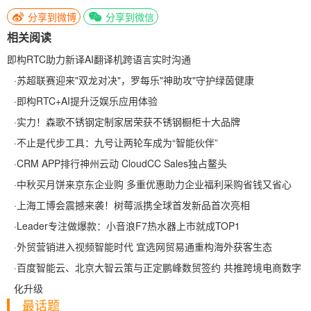
分享到微博
分享到微信
相关阅读
即构RTC助力新译AI翻译机跨语言实时沟通
·
苏超联赛迎来"双龙对决"，罗每乐"神助攻"守护绿茵健康
·
即构RTC+AI提升泛娱乐应用体验
·
实力！森歌不锈钢定制家居荣获不锈钢橱柜十大品牌
·
不止是代步工具：九号让两轮车成为“智能伙伴”
·
CRM APP排行神州云动 CloudCC Sales独占鳌头
·
中秋买月饼来京东企业购 多重优惠助力企业福利采购省钱又省心
·
上海工博会震撼来袭！树莓派携全球首发新品首次亮相
·
Leader专注做爆款：小音浪F7热水器上市就成TOP1
·
外贸营销进入视频智能时代 宜选网贸易通重构海外获客生态
·
百度智能云、北京大智云策与正定鹏峰数贸签约 共推跨境电商数字
化升级
最话题