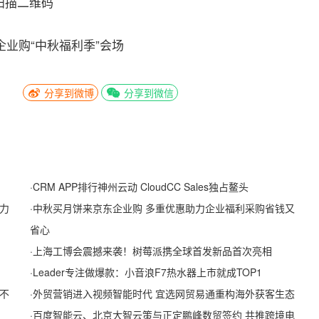
扫描二维码
企业购“中秋福利季”会场
分享到微博
分享到微信
·
CRM APP排行神州云动 CloudCC Sales独占鳌头
力
·
中秋买月饼来京东企业购 多重优惠助力企业福利采购省钱又
省心
·
上海工博会震撼来袭！树莓派携全球首发新品首次亮相
·
Leader专注做爆款：小音浪F7热水器上市就成TOP1
不
·
外贸营销进入视频智能时代 宜选网贸易通重构海外获客生态
·
百度智能云、北京大智云策与正定鹏峰数贸签约 共推跨境电