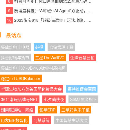
8
科普时间到！你知道查血糖怎么查最准确吗？
o夺性能、流畅双第一
9
赛博威科技：“AI中台+AI Agent”双驱动，【CYBER AI】智赋打造企业级AI大脑
08:07:40
|
联名“显化女王”刘晓庆，奈雪这杯
10
2023淘宝618「超级喵运会」玩法攻略，领喵币升级猫猫瓜分5亿，附618红包口
“财神奶”刷屏了
08:07:56
|
新潮科技礼藏住长久心动 京东数码
最话题
影音七夕好物成双价低至520元
集成灶帅丰电器
必得
仓储管理工具
08:07:05
|
宏祚新能源工商业分布式光伏机构
抖音好物年货节
三星TheWallIVC
企蜂云慧营销
间REITs在上交所正式设立，银行理财资金批量
入场
集成灶帅丰X1-8B-100钛金材质内胆
稳定币TUSDBalancer
08:07:07
|
破除"安全港"幻觉，看清企业AI应
用的内生风险与防护之道
华熙生物东方美谷国际化妆品大会
莱特维健金至因
08:07:34
|
AOC以“天生色准”进阶专业创作显
361°潮玩品牌与NFT
七夕仙侠夜
S5M2黑金松下
示，为创作者重建视觉信任
湖南联通唯一网络
领星ERP
三星彩色电子纸
08:07:47
|
AOC K27U3创作设计旗舰显示器
用友BIP数智化
门禁系统
中国智慧生活大会
以精准视界助力创作者突破想象边界