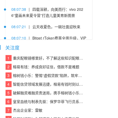
08:07:38
|
四载深耕，向美而行：vivo 202
6“童画未来夏令营”打造儿童美育新图景
08:07:21
|
云天收夏色，一碗壮面迎秋来
08:07:10
|
Bitget rToken费率全面升级，VIP
及PRO用户可享受阶梯费率及手续费折扣
关注度
08:07:14
|
杨隐峰入选“2026浙商青年榜样”，
1
重庆配眼镜哪里好，不了解这些知识配眼镜会被坑！
泛嘉数智创新引领企业服务升级
2
榕易有钱：养成良好征信，借款不是难题
08:07:06
|
萤石携手北京字节跳动公益基金
3
榕树钱小乐：警惕“虚假贷款”陷阱，筑牢反诈“防火墙”
会、火山引擎，以AI之眼点亮“少年奇遇季”暑期
4
智能信贷领域发展迅捷，榕易有钱时刻以客户为中心，回报每一份信任
公益研学
5
破解融资难融资贵迷局，携手榕树钱小乐，让贷款成功触手可及
08:07:40
|
深化“一带一路”交流合作，六国慢
6
皇室血统与制表先驱：保罗华菲飞行员系列与百达翡丽Calatrava的百年对话
病防控代表团到访甘李药业
7
杰出企业家：雷敏
08:07:51
|
鲁大师7月新机性能/流畅/AI榜：viv