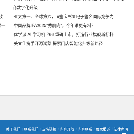
商数字化升级
效
·
亚太第一、全球第六， e签宝彰显电子签名国际竞争力
供一
·
中国品牌IFA2025“秀肌肉”，今年谁更有料？
·
优学派 AI 学习机 P66 重磅上市，打造行业旗舰新标杆
·
美宜佳携手开源鸿蒙 探索门店智能化升级新路径
关于我们
┊
联系我们
┊
友情链接
┊
内容开放
┊
内容联系
┊
独家报道
┊
法律声明