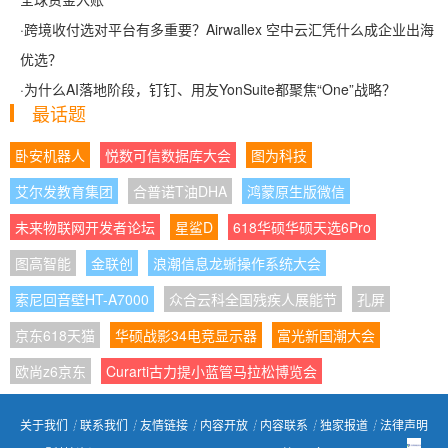
·
跨境收付选对平台有多重要？Airwallex 空中云汇凭什么成企业出海
优选？
·
为什么AI落地阶段，钉钉、用友YonSuite都聚焦“One”战略？
最话题
卧安机器人
悦数可信数据库大会
图为科技
艾尔发教育集团
合普诺T油DHA
鸿蒙原生版微信
未来物联网开发者论坛
星鲨D
618华硕华硕天选6Pro
图高智能
金联创
浪潮信息龙蜥操作系统大会
索尼回音壁HT-A7000
众合云科全国残疾人展能节
孔屏
京东618天猫
华硕战影34电竞显示器
富光新国潮大会
欧尚z6京东
Curarti古力提小蓝管马拉松博览会
关于我们
┊
联系我们
┊
友情链接
┊
内容开放
┊
内容联系
┊
独家报道
┊
法律声明