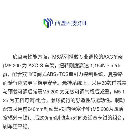
底盘与性能方面，M5系列搭载专业调校的AXC车架
(M5 200 为 AXC-S 车架，扭转刚度高达 1,154N・m/de
g)，配合双通道阀式ABS+TCS牵引力控制系统，复杂路
面骑行体验更平稳更安全。悬挂系统上，采用33芯前减震
与预载可调后减震M5 200 为无级可调气瓶后减震，M5 1
25 为五档可调)组合，兼顾骑行的舒适性与运动性。制动
配置采用前240mm制动盘+对向活塞卡钳(M5 200为四活
塞辐射卡钳)、后200mm制动盘+对向双活塞卡钳的组合，
刹车更平稳。