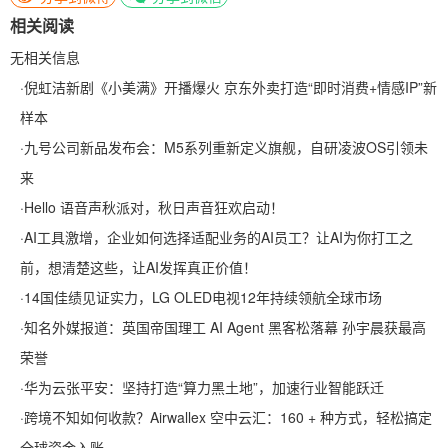
相关阅读
无相关信息
·
倪虹洁新剧《小美满》开播爆火 京东外卖打造“即时消费+情感IP”新
样本
·
九号公司新品发布会：M5系列重新定义旗舰，自研凌波OS引领未
来
·
Hello 语音声秋派对，秋日声音狂欢启动！
·
AI工具激增，企业如何选择适配业务的AI员工？让AI为你打工之
前，想清楚这些，让AI发挥真正价值！
·
14国佳绩见证实力，LG OLED电视12年持续领航全球市场
·
知名外媒报道：英国帝国理工 AI Agent 黑客松落幕 孙宇晨获最高
荣誉
·
华为云张平安：坚持打造“算力黑土地”，加速行业智能跃迁
·
跨境不知如何收款？Airwallex 空中云汇：160 + 种方式，轻松搞定
全球资金入账