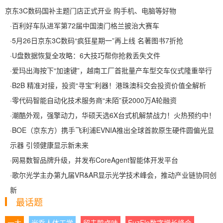
京东3C数码国补主题门店正式开业 购手机、电脑等好物
·
百利好车队进军第72届中国澳门格兰披治大赛车
·
5月26日京东3C数码“疯狂星期一”再上线 名著图书7折抢
·
U盘数据恢复全攻略：6大技巧帮你抢救丢失文件
·
爱玛出海按下“加速键”，越南工厂首批量产车型交车仪式隆重举行
·
B2B 精准对接，投资“寻宝”利器！港珠澳科交会投资价值全解析
·
零代码智能自动化技术服务商“未陌”获2000万A轮融资
·
潮酷外观，强擎动力，华硕天选6X台式机解禁战力！火热预约中！
·
BOE（京东方）携手飞利浦EVNIA推出全球首款原生硬件圆偏光显
示器 引领健康显示新未来
·
网易数智品牌升级，并发布CoreAgent智能体开发平台
·
歌尔光学主办第九届VR&AR显示光学技术峰会，推动产业链协同创
新
最话题
一大
米乔人体工学
留夫鸭卤味
FuzFlo数字增长峰会