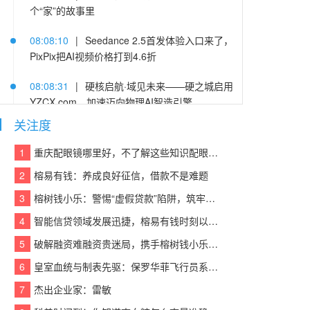
个“家”的故事里
08:08:10
|
Seedance 2.5首发体验入口来了，
PixPix把AI视频价格打到4.6折
08:08:31
|
硬核启航·域见未来——硬之城启用
YZCX.com，加速迈向物理AI智造引擎
关注度
08:08:55
|
极氪7X 105km/h后碰拆车验证，金
砖电池经得起“甄”考验
1
重庆配眼镜哪里好，不了解这些知识配眼镜会被坑！
2
榕易有钱：养成良好征信，借款不是难题
08:07:42
|
一组数据看懂2026上半年电摩：头
部企业筑壁垒，产品线加速细分化
3
榕树钱小乐：警惕“虚假贷款”陷阱，筑牢反诈“防火墙”
4
智能信贷领域发展迅捷，榕易有钱时刻以客户为中心，回报每一份信任
08:07:01
|
库存周期缩短一半，厨房家居头部
电商品牌用WPS Comate重构经营流程
5
破解融资难融资贵迷局，携手榕树钱小乐，让贷款成功触手可及
6
皇室血统与制表先驱：保罗华菲飞行员系列与百达翡丽Calatrava的百年对话
08:07:43
|
首个参与宇航标准制定的冰箱企
业，美的冰箱有哪些技术硬实力
7
杰出企业家：雷敏