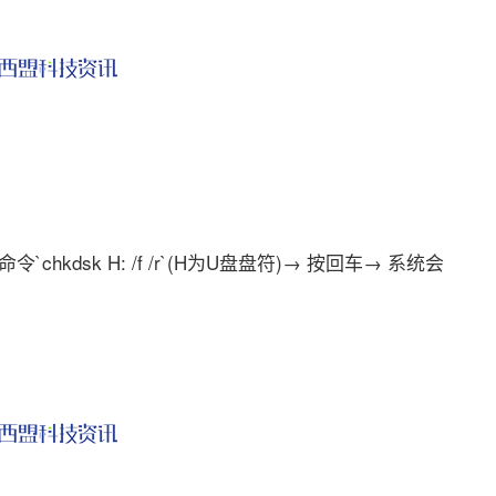
`chkdsk H: /f /r`(H为U盘盘符)→ 按回车→ 系统会