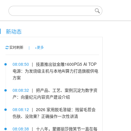
新动态
实时刷新
|
+更多
08:08:50
|
技嘉推出钛金雕1600PG5 AI TOP
电源：为发烧级主机与本地AI算力打造旗舰供电
方案
08:08:32
|
把产品、工艺、案例沉淀为数字资
产：向量纪元内容资产建设介绍
08:08:12
|
2026 家用脱毛答疑：残留毛茬会
伤肤、没效果？正确操作一次性讲清
08:08:38
|
十八年，蒙娜丽莎微笑节一直在每