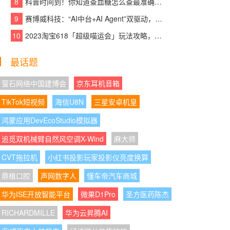
8
科普时间到！你知道查血糖怎么查最准确吗？
08:07:10
|
匠心铸就品质，创新引领未来——
富都华创谱写办公家具行业新篇章
9
赛博威科技：“AI中台+AI Agent”双驱动，【CYBER AI】智赋打造企业级AI大脑
10
2023淘宝618「超级喵运会」玩法攻略，领喵币升级猫猫瓜分5亿，附618红包口
08:07:38
|
四载深耕，向美而行：vivo 202
6“童画未来夏令营”打造儿童美育新图景
最话题
08:07:21
|
云天收夏色，一碗壮面迎秋来
萤石网络中国建博会
京东耳机音箱
08:07:10
|
Bitget rToken费率全面升级，VIP
TikTok短视频
海信U8N
三星安卓机皇
及PRO用户可享受阶梯费率及手续费折扣
鸿蒙应用DevEcoStudio模拟器
08:07:14
|
杨隐峰入选“2026浙商青年榜样”，
追觅双机械臂自然风空调X-Wind
泛嘉数智创新引领企业服务升级
麻大师
CVT拖拉机
小红书投影玩家投影仪亮度换算
08:07:06
|
萤石携手北京字节跳动公益基金
会、火山引擎，以AI之眼点亮“少年奇遇季”暑期
鼎植口腔
声网数字人
懂车帝汽车商城
公益研学
华为ISE开放智能平台
微果D1Pro
圣方医药陈杰
08:07:40
|
深化“一带一路”交流合作，六国慢
RICHARDMILLE
华为云昇腾AI
病防控代表团到访甘李药业