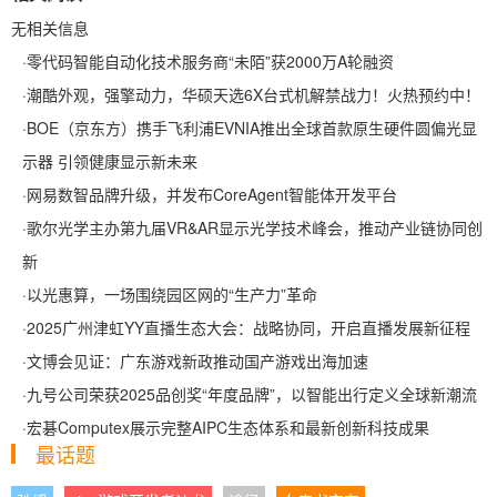
无相关信息
·
零代码智能自动化技术服务商“未陌”获2000万A轮融资
·
潮酷外观，强擎动力，华硕天选6X台式机解禁战力！火热预约中！
·
BOE（京东方）携手飞利浦EVNIA推出全球首款原生硬件圆偏光显
示器 引领健康显示新未来
·
网易数智品牌升级，并发布CoreAgent智能体开发平台
·
歌尔光学主办第九届VR&AR显示光学技术峰会，推动产业链协同创
新
·
以光惠算，一场围绕园区网的“生产力”革命
·
2025广州津虹YY直播生态大会：战略协同，开启直播发展新征程
·
文博会见证：广东游戏新政推动国产游戏出海加速
·
九号公司荣获2025品创奖“年度品牌”，以智能出行定义全球新潮流
·
宏碁Computex展示完整AIPC生态体系和最新创新科技成果
最话题