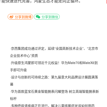
才能快速迭代完善，鸿蒙生态才能走向正循环。
分享到微博
分享到微信
·
京西集团成功通过评定，延续“全国高新技术企业”、“北京市
企业技术中心”资质
·
升级原生鸿蒙即可领近千元权益！华为Mate70和MateX6到
手即可升级
·
设计与创新的可持续之路：第九届意大利品牌设计展圆满落
幕
·
华为首款蓝宝石黄金智能腕表闪耀登场 树立高端智能腕表新
标杆
·
多种呼吸道疾病正在流行，解决儿童咳嗽症状该如何用药