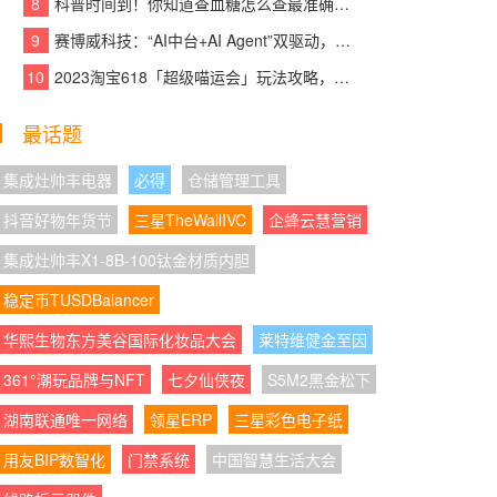
8
科普时间到！你知道查血糖怎么查最准确吗？
o夺性能、流畅双第一
9
赛博威科技：“AI中台+AI Agent”双驱动，【CYBER AI】智赋打造企业级AI大脑
08:07:40
|
联名“显化女王”刘晓庆，奈雪这杯
10
2023淘宝618「超级喵运会」玩法攻略，领喵币升级猫猫瓜分5亿，附618红包口
“财神奶”刷屏了
08:07:56
|
新潮科技礼藏住长久心动 京东数码
最话题
影音七夕好物成双价低至520元
集成灶帅丰电器
必得
仓储管理工具
08:07:05
|
宏祚新能源工商业分布式光伏机构
抖音好物年货节
三星TheWallIVC
企蜂云慧营销
间REITs在上交所正式设立，银行理财资金批量
入场
集成灶帅丰X1-8B-100钛金材质内胆
稳定币TUSDBalancer
08:07:07
|
破除"安全港"幻觉，看清企业AI应
用的内生风险与防护之道
华熙生物东方美谷国际化妆品大会
莱特维健金至因
08:07:34
|
AOC以“天生色准”进阶专业创作显
361°潮玩品牌与NFT
七夕仙侠夜
S5M2黑金松下
示，为创作者重建视觉信任
湖南联通唯一网络
领星ERP
三星彩色电子纸
08:07:47
|
AOC K27U3创作设计旗舰显示器
用友BIP数智化
门禁系统
中国智慧生活大会
以精准视界助力创作者突破想象边界