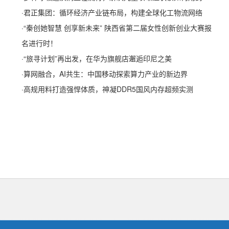
·
君正集团：循环经济产业链布局，构建全球化工物流网络
·
“秦创她智慧 创享新未来” 陕西省第二届女性创新创业大赛报
名进行时！
·
“旅寻计划”再出发，在华为旗舰店邂逅印尼之美
·
算网融合，AI共生：中国移动探索算力产业的新边界
·
高规用料打造强悍体质，神凝DDR5国风内存超频实测