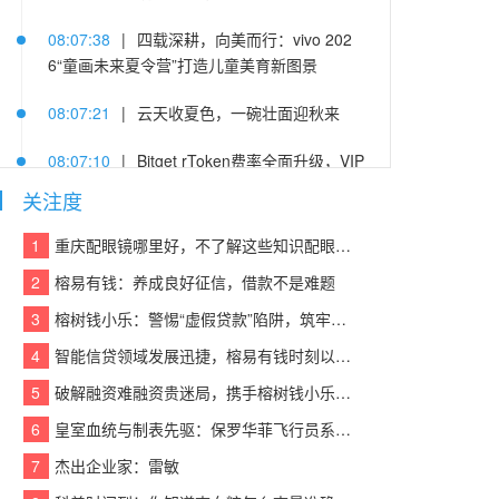
08:07:38
|
四载深耕，向美而行：vivo 202
6“童画未来夏令营”打造儿童美育新图景
08:07:21
|
云天收夏色，一碗壮面迎秋来
08:07:10
|
Bitget rToken费率全面升级，VIP
及PRO用户可享受阶梯费率及手续费折扣
关注度
08:07:14
|
杨隐峰入选“2026浙商青年榜样”，
1
重庆配眼镜哪里好，不了解这些知识配眼镜会被坑！
泛嘉数智创新引领企业服务升级
2
榕易有钱：养成良好征信，借款不是难题
08:07:06
|
萤石携手北京字节跳动公益基金
3
榕树钱小乐：警惕“虚假贷款”陷阱，筑牢反诈“防火墙”
会、火山引擎，以AI之眼点亮“少年奇遇季”暑期
4
智能信贷领域发展迅捷，榕易有钱时刻以客户为中心，回报每一份信任
公益研学
5
破解融资难融资贵迷局，携手榕树钱小乐，让贷款成功触手可及
08:07:40
|
深化“一带一路”交流合作，六国慢
6
皇室血统与制表先驱：保罗华菲飞行员系列与百达翡丽Calatrava的百年对话
病防控代表团到访甘李药业
7
杰出企业家：雷敏
08:07:51
|
鲁大师7月新机性能/流畅/AI榜：viv