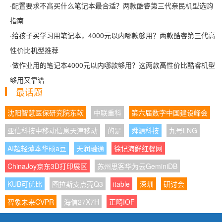
·
配置要求不高买什么笔记本最合适？两款酷睿第三代亲民机型选购
指南
·
给孩子买学习用笔记本，4000元以内哪款够用？两款酷睿第三代高
性价比机型推荐
·
做作业用的笔记本4000元以内哪款够用？这两款高性价比酷睿机型
够用又靠谱
最话题
沈阳智慧医保研究院东软
中联重科
第六届数字中国建设峰会
亚信科技中移动信息天津移动
的是
舜源科技
九号LNG
AI超轻薄本华硕a豆
天润融通
徐记海鲜红餐网
ChinaJoy京东3D打印展区
苏州思客华为云GeminiDB
KUB可优比
图拉斯支点壳Q3
itable
深圳
研讨会
智象未来CVPR
海信27X7H
正畸IOF