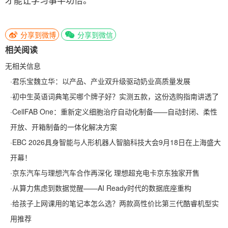
分享到微博
分享到微信
相关阅读
无相关信息
·
君乐宝魏立华：以产品、产业双升级驱动奶业高质量发展
·
初中生英语词典笔买哪个牌子好？实测五款，这份选购指南讲透了
·
CellFAB One：重新定义细胞治疗自动化制备——自动封闭、柔性
开放、开箱制备的一体化解决方案
·
EBC 2026具身智能与人形机器人智脑科技大会9月18日在上海盛大
开幕！
·
京东汽车与理想汽车合作再深化 理想超充电卡京东独家开售
·
从算力焦虑到数据觉醒——AI Ready时代的数据底座重构
·
给孩子上网课用的笔记本怎么选？两款高性价比第三代酷睿机型实
用推荐