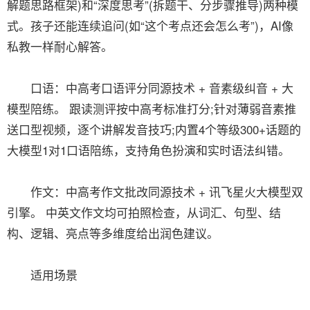
解题思路框架)和“深度思考”(拆题干、分步骤推导)两种模
式。孩子还能连续追问(如“这个考点还会怎么考”)，AI像
私教一样耐心解答。
口语：中高考口语评分同源技术 + 音素级纠音 + 大
模型陪练。 跟读测评按中高考标准打分;针对薄弱音素推
送口型视频，逐个讲解发音技巧;内置4个等级300+话题的
大模型1对1口语陪练，支持角色扮演和实时语法纠错。
作文：中高考作文批改同源技术 + 讯飞星火大模型双
引擎。 中英文作文均可拍照检查，从词汇、句型、结
构、逻辑、亮点等多维度给出润色建议。
适用场景