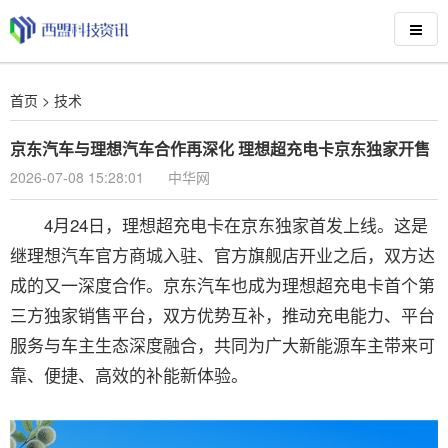
首页
>
技术
京东汽车与理想汽车合作再深化 理想超充电卡京东独家开售
2026-07-08 15:28:01
中华网
4月24日，理想超充电卡在京东独家首发上线。这是
继理想汽车官方商城入驻、官方旗舰店开业之后，双方达
成的又一深度合作。京东汽车也成为理想超充电卡首个第
三方独家销售平台，双方优势互补，推动充电能力、平台
服务与车主生态深度融合，共同为广大新能源车主带来可
靠、便捷、高效的补能新体验。