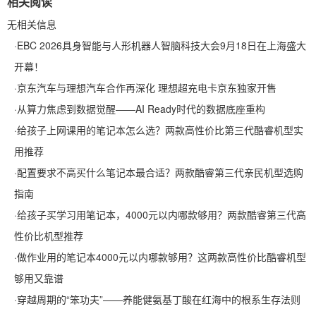
相关阅读
无相关信息
·
EBC 2026具身智能与人形机器人智脑科技大会9月18日在上海盛大
开幕！
·
京东汽车与理想汽车合作再深化 理想超充电卡京东独家开售
·
从算力焦虑到数据觉醒——AI Ready时代的数据底座重构
·
给孩子上网课用的笔记本怎么选？两款高性价比第三代酷睿机型实
用推荐
·
配置要求不高买什么笔记本最合适？两款酷睿第三代亲民机型选购
指南
·
给孩子买学习用笔记本，4000元以内哪款够用？两款酷睿第三代高
性价比机型推荐
·
做作业用的笔记本4000元以内哪款够用？这两款高性价比酷睿机型
够用又靠谱
·
穿越周期的“笨功夫”——养能健氨基丁酸在红海中的根系生存法则