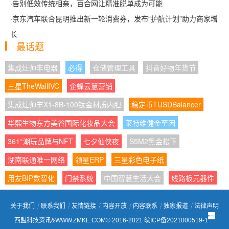
·
告别低效传统相亲，百合网让精准脱单成为可能
·
京东汽车联合昆明推出新一轮消费券，发布“护航计划”助力商家增
长
最话题
集成灶帅丰电器
必得
仓储管理工具
抖音好物年货节
三星TheWallIVC
企蜂云慧营销
集成灶帅丰X1-8B-100钛金材质内胆
稳定币TUSDBalancer
华熙生物东方美谷国际化妆品大会
莱特维健金至因
361°潮玩品牌与NFT
七夕仙侠夜
S5M2黑金松下
湖南联通唯一网络
领星ERP
三星彩色电子纸
用友BIP数智化
门禁系统
中国智慧生活大会
线路板元器件
关于我们
┊
联系我们
┊
友情链接
┊
内容开放
┊
内容联系
┊
独家报道
┊
法律声明
西盟科技资讯&WWW.ZMKE.COM© 2016-2021
皖ICP备2021000519-1