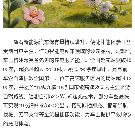
随着新能源汽车保有量持续攀升，便捷补能体验日益
受到用户关注。作为智能电动车领域的领先品牌，理想汽
车已构建起完备先进的充电服务能力。全国超充站突破40
00座，超充桩超过22000根，覆盖290余座城市，是目前
车企自建桩数全国第一。位于高速服务区内的场站超过12
00座，并覆盖“九纵九横”18条国家级高速及国内主要旅游
自驾路线。理想自研520kW 5C超充技术，部分车型最快
可实现“10分钟补能500公里”，搭配即插即充、智能导航
找桩、无感支付等全流程便捷功能，为车主提供高效顺畅
的充电体验。