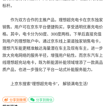
标杆。
作为双方合作的主推产品，理想超充电卡在京东独家
销售。用户可在京东平台便捷购买，享受透明优惠充电价
格。其中，电卡分为50度、300度两档，下单后直接充值
到用户的理想账户中。通过京东线上渠道独家销售电卡，
理想汽车能更精准触达海量潜在车主及现有车主，进一步
放大充电网络的服务半径，增强用户粘性。而京东汽车上
线理想超充站电卡，既为新能源补能领域增添了一款高品
质产品，也进一步强化了平台一站式补能服务能力。
上京东搜索“理想超充电卡”， 解锁满电生活!
分享到微博
分享到微信