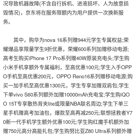
况导致机器故障(不含自行拆机、进液损坏、人为故意损
毁情况)，京东将在服务限额内为用户提供一次换新服
务。
其中，购华为nova 16系列赠944元学生专属权益;荣
耀爆品享限量学生9折优惠，荣耀600系列加赠移动电源;
高考生购买iPhone 17 Pro系列赠40W原装充电头;学生购
小米手机享额外专属福利，至高优惠100元;学生入手OPP
O手机至高优惠200元，OPPO Reno16系列赠移动电源;购
买一加手机至高优惠1300元，学生专享加赠双肩包;学生
下单vivo S60系列额外加赠10000mAh充电宝;学生购iQO
O 15T专享散热背夹lite或限量NBA联名周边;学生下单三
星手机赠高考加油包，爆款至高再减250元;联想拯救者Y7
0新一代手机学生额外优惠100元;学生购红魔手机额外加
赠750元高分高能礼包;学生购努比亚Z80 Ultra系列额外赠