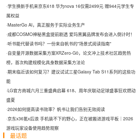
·
学生换新手机来京东618 华为nova 16仅需2499元 赠944元学生专
属权益
·
MasterGo AI，真正服务于实际业务生产
·
成都COSMO神秘黑盒提前剧透 爱玛黑翼品牌发布会进入倒计时！
·
听书能代替读书吗？一份来自帆书的"场景式阅读指南"
·
自变量开源数据采集方案XRZero-G0，论文冲上技术社区趋势热
榜，首次构建规模化具身数据采集方法论
·
期末临近该如何复习？建议试试三星Galaxy Tab S11系列的这些功
能
·
LG官方商城六月三重盛典启幕 618、周年庆联动足球盛事狂欢燃动
盛夏
·
2026如何提高读书效率？帆书让我们告别无效阅读
·
京东x36氪x后浪 手机装不下的野心，正在被搬进游戏平板｜2026
游戏玩家设备使用趋势观察
最话题