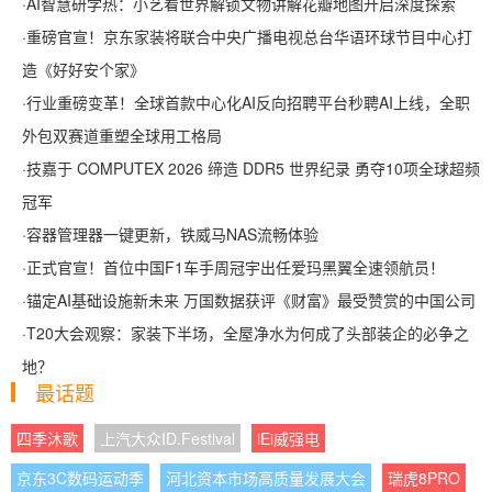
·
AI智慧研学热：小艺看世界解锁文物讲解花瓣地图开启深度探索
·
重磅官宣！京东家装将联合中央广播电视总台华语环球节目中心打
造《好好安个家》
·
行业重磅变革！全球首款中心化AI反向招聘平台秒聘AI上线，全职
外包双赛道重塑全球用工格局
·
技嘉于 COMPUTEX 2026 缔造 DDR5 世界纪录 勇夺10项全球超频
冠军
·
容器管理器一键更新，铁威马NAS流畅体验
·
正式官宣！首位中国F1车手周冠宇出任爱玛黑翼全速领航员！
·
锚定AI基础设施新未来 万国数据获评《财富》最受赞赏的中国公司
·
T20大会观察：家装下半场，全屋净水为何成了头部装企的必争之
地？
最话题
四季沐歌
上汽大众ID.Festival
iEi威强电
京东3C数码运动季
河北资本市场高质量发展大会
瑞虎8PRO