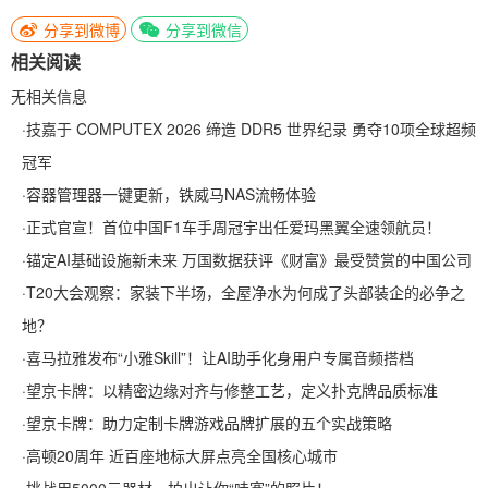
分享到微博
分享到微信
相关阅读
无相关信息
·
技嘉于 COMPUTEX 2026 缔造 DDR5 世界纪录 勇夺10项全球超频
冠军
·
容器管理器一键更新，铁威马NAS流畅体验
·
正式官宣！首位中国F1车手周冠宇出任爱玛黑翼全速领航员！
·
锚定AI基础设施新未来 万国数据获评《财富》最受赞赏的中国公司
·
T20大会观察：家装下半场，全屋净水为何成了头部装企的必争之
地？
·
喜马拉雅发布“小雅Skill”！让AI助手化身用户专属音频搭档
·
望京卡牌：以精密边缘对齐与修整工艺，定义扑克牌品质标准
·
望京卡牌：助力定制卡牌游戏品牌扩展的五个实战策略
·
高顿20周年 近百座地标大屏点亮全国核心城市
·
挑战用5000元器材，拍出让你“哇塞”的照片！