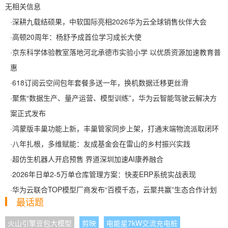
无相关信息
·
深耕九载结硕果，中软国际亮相2026华为云全球销售伙伴大会
·
高顿20周年：杨舒予成首位学习成长大使
·
京东科学体验教室落地河北承德市实验小学 以优质资源加速教育普
惠
·
618订阅云空间包年套餐多送一年，换机数据迁移更丝滑
·
聚焦“数据生产、量产运营、模型训练”，华为云智能驾驶云解决方
案正式发布
·
鸿蒙版丰巢功能上新，丰巢管家同步上架，打通末端物流派取闭环
·
八年扎根，多维赋能：友成基金会在雷山的乡村振兴实践
·
超仿生机器人开启预售 界道深圳加速AI康养融合
·
2026年日单2-5万单仓库管理方案：快麦ERP系统实战表现
·
华为云联合TOP模型厂商发布“百模千态，云聚共赢”生态合作计划
最话题
火山引擎豆包大模型
剪映
电能星7kW交流充电桩