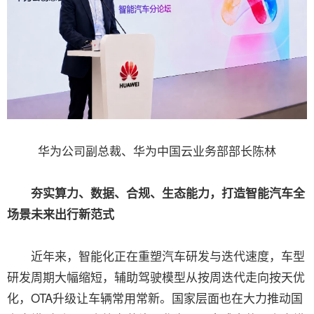
华为公司副总裁、华为中国云业务部部长陈林
夯实算力、数据、合规、生态能力，打造智能汽车全
场景未来出行新范式
近年来，智能化正在重塑汽车研发与迭代速度，车型
研发周期大幅缩短，辅助驾驶模型从按周迭代走向按天优
化，OTA升级让车辆常用常新。国家层面也在大力推动国