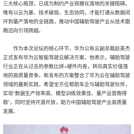
三大核心瓶颈，已成为制约产业规模化落地的关键阻碍。
唯有以云为基、技术破局、生态协同，才能打通从数据闭
环到量产落地的全链路，推动中国辅助驾驶产业从技术跟
跑迈向引领跨越。
作为本次论坛的核心环节，华为公有云副总裁赵英杰
正式发布华为云智能驾驶云解决方案，他表示，辅助驾驶
行业正在从过去的参数比拼+硬件内卷，转向真实价值落
地的高质量竞争。新发布的方案整合了华为云在辅助驾驶
领域的最新实践，希望全方位帮助车企与辅助驾驶伙伴，
实现“数据生产效率高、模型训练效果佳、量产运营跑得
稳”，同时坚持开源开放，助力中国辅助驾驶产业高质量
发展。