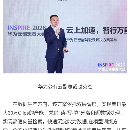
华为公有云副总裁赵英杰
在数据生产方向，该方案依托双层调度，实现单日最
大30万Clips的产能，凭借“读-写-算”分离和近数据处理，
实现高速向量检索，快速沉淀能力数据;在模型训练方
向，全方位打造原生适配辅助驾驶场景的专属底座，从平