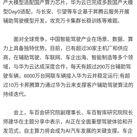
产大模型适配国产算力芯片，华为云已完成多款国产大模
型Day0适配，与长安、引望等车企基于昇腾云服务开展
辅助驾驶模型开发，攻克万卡集群长稳训练等难题。
面对全球竞争，中国智能驾驶产业在场景、数据、算
力上具备独特优势。目前，已有超过30家主机厂和供应
商，在辅助驾驶、车联网、车企出海、智能制造等多个领
域，与华为云达成深度合作，每天有超过200万台辅助驾
驶车辆，6000万台网联车辆接入华为云并稳定运行;有超
过10万卡昇腾算力通过华为云来支撑客户辅助驾驶算法的
持续迭代。
会上，车百会研究院副理事长、车百智库研究院院长
师建华在主题分享中表示，AI正在全面重塑驾驶体验和开
发范式，自主算力将会成为AI汽车发展的关键支撑。车企