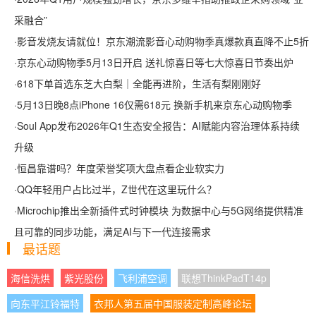
采融合”
·
影音发烧友请就位！京东潮流影音心动购物季真爆款真直降不止5折
·
京东心动购物季5月13日开启 送礼惊喜日等七大惊喜日节奏出炉
·
618下单首选东芝大白梨｜全能再进阶，生活有梨刚刚好
·
5月13日晚8点iPhone 16仅需618元 换新手机来京东心动购物季
·
Soul App发布2026年Q1生态安全报告：AI赋能内容治理体系持续
升级
·
恒昌靠谱吗？年度荣誉奖项大盘点看企业软实力
·
QQ年轻用户占比过半，Z世代在这里玩什么？
·
Microchip推出全新插件式时钟模块 为数据中心与5G网络提供精准
且可靠的同步功能，满足AI与下一代连接需求
最话题
海信洗烘
紫光股份
飞利浦空调
联想ThinkPadT14p
向东平江铃福特
衣邦人第五届中国服装定制高峰论坛