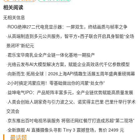
相关阅读
无相关信息
·
ROG绝神27二代电竞显示器：一屏双生，终结画质与帧率之争
·
从高端制造到多元公共服务，智平方×西子联合开启具身智能“全场
景闭环”新纪元
·
君乐宝华南乳业全产业链一体化基地一期投产
·
光络云发布AI大模型解决方案，赋能企业高效迭代千亿参数模型
·
向新而生·拓局全球｜2026上海API情趣生活展五周年盛典重磅揭幕
·
2小时搞定鸿蒙应用！零基础做出你的鸿蒙“处女作”
·
益坤电气IPO：产品矩阵丰富多元，全产业链优势赋能高质量发展
·
人类会创始人胡家奇与引力波之父、诺奖得主巴里·巴里什举行学术
交流会
·
京东推出百吋电视吊装服务 将宿迁网红餐厅打造成苏超“第二现场”
·
全新旗舰 Al 直播摄像头寻影 Tiny 3 震撼登场，售价 2499 元
最话题