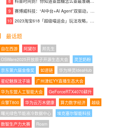
8
科普时间到！你知道查血糖怎么查最准确吗？
08:07:50
|
染发膏的"温和"到底靠什么：润丝
丹低氨无氨与防敏剔除PPD的技术拆解
9
赛博威科技：“AI中台+AI Agent”双驱动，【CYBER AI】智赋打造企业级AI大脑
10
2023淘宝618「超级喵运会」玩法攻略，领喵币升级猫猫瓜分5亿，附618红包口
08:07:10
|
社群健康助理员职业技能等级认定
工作稳步推进 健康服务人才培养再添新通道
最话题
08:07:46
|
杨树龙老师创作的美术书法作品亮
相中国香港拍卖预展现场
自在西游
阿黛尔
邦先生
OSWare2025开放原子开源生态大会
灵芝奶粉
08:07:58
|
立秋至，暖意先达 阿里斯顿明装采
暖让舒适提前到家
京东第六届金像奖
如道链
华为坤灵IdeaHub
星纪魅族沈子瑜
08:07:27
|
广州津虹YY直播生态大会
中国香港全攻略｜新手逛吃不踩雷
+伴手礼清单，曲奇四重奏一站式送礼首选
华为东盟人工智能大会
GeForceRTX4070耕升
08:07:00
|
电脑越等越贵！学生党赶紧来京东
众擎T800
华为云万木健康
算力数字经济
越级
购机可享国补叠加教育优惠双重福利
曙光绿色节能液冷数据中心
埃克塞尔智能科技
08:07:59
|
今日立秋！华为天气上线紫外线、
数智生产力大赛
Roam
能见度等六大图层，出行前必看！