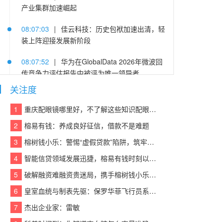
产业集群加速崛起
08:07:03
|
佳云科技：历史包袱加速出清，轻
装上阵迎接发展新阶段
08:07:52
|
华为在GlobalData 2026年微波回
传竞争力评估报告中被评为唯一领导者
关注度
08:07:46
|
2026年7月影楼修图软件分析：专
业出片，适配全品类后期需求
1
重庆配眼镜哪里好，不了解这些知识配眼镜会被坑！
2
榕易有钱：养成良好征信，借款不是难题
08:07:06
|
同届两项成果发表于顶会ICML 202
6，云蝶科技持续推进协作式具身智能基础研究
3
榕树钱小乐：警惕“虚假贷款”陷阱，筑牢反诈“防火墙”
4
智能信贷领域发展迅捷，榕易有钱时刻以客户为中心，回报每一份信任
08:07:31
|
在青岛，戴上VR就能操控真实机器
人
5
破解融资难融资贵迷局，携手榕树钱小乐，让贷款成功触手可及
6
皇室血统与制表先驱：保罗华菲飞行员系列与百达翡丽Calatrava的百年对话
08:07:18
|
平价无隐形收费，申通解锁个人寄
件高性价比方案
7
杰出企业家：雷敏