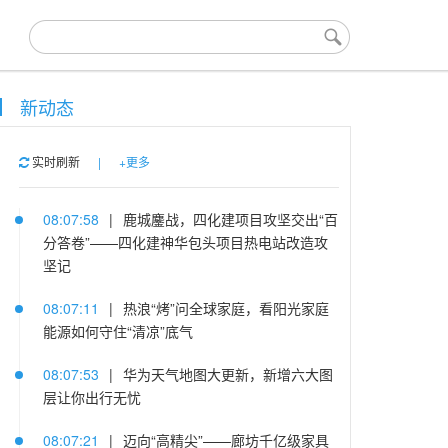
新动态
实时刷新
|
+更多
08:07:58
|
鹿城鏖战，四化建项目攻坚交出“百
分答卷”——四化建神华包头项目热电站改造攻
坚记
08:07:11
|
热浪“烤”问全球家庭，看阳光家庭
能源如何守住“清凉”底气
08:07:53
|
华为天气地图大更新，新增六大图
层让你出行无忧
08:07:21
|
迈向“高精尖”——廊坊千亿级家具