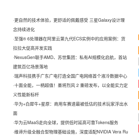
·
更自然的技术体验，更舒适的佩戴感受 三星Galaxy设计理
念持续进化
·
至强® 6处理器在阿里云第九代ECS实例中的应用案例：货
拉拉大促高并发实践
·
NexusGen联手AMD、苏世集团：私有AI规模化启航，首站
建筑百亿场景落地
·
瑞声科技携手广东广电打造全国广电网络首个液冷数据中心
·
十面全能，一柄超值！墨将烈风 2 重磅发布，以全能实力定
义性能新标杆
·
华为+白犀牛+星原：商用车赛道最被低估的技术玩家浮出水
面
·
华为云MaaS走向全球，提供低时延高可靠Tokens服务
·
维谛升级全融合型物理基础设施，深度适配NVIDIA Vera Ru