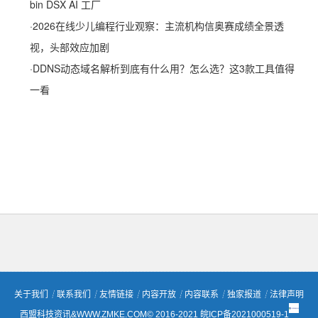
bin DSX AI 工厂
·
2026在线少儿编程行业观察：主流机构信奥赛成绩全景透
视，头部效应加剧
·
DDNS动态域名解析到底有什么用？怎么选？这3款工具值得
一看
关于我们
┊
联系我们
┊
友情链接
┊
内容开放
┊
内容联系
┊
独家报道
┊
法律声明
西盟科技资讯&WWW.ZMKE.COM© 2016-2021
皖ICP备2021000519-1