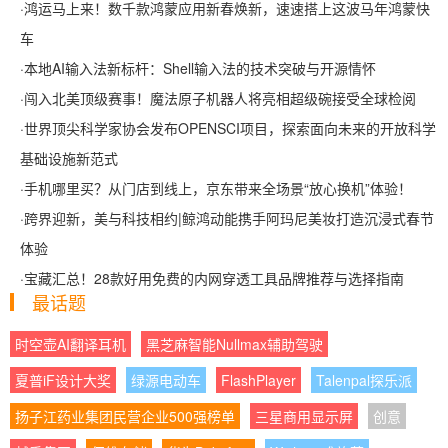
·
鸿运马上来！数千款鸿蒙应用新春焕新，速速搭上这波马年鸿蒙快
车
·
本地AI输入法新标杆：Shell输入法的技术突破与开源情怀
·
闯入北美顶级赛事！魔法原子机器人将亮相超级碗接受全球检阅
·
世界顶尖科学家协会发布OPENSCI项目，探索面向未来的开放科学
基础设施新范式
·
手机哪里买？从门店到线上，京东带来全场景“放心换机”体验！
·
跨界迎新，美与科技相约|鲸鸿动能携手阿玛尼美妆打造沉浸式春节
体验
·
宝藏汇总！28款好用免费的内网穿透工具品牌推荐与选择指南
最话题
时空壶AI翻译耳机
黑芝麻智能Nullmax辅助驾驶
夏普iF设计大奖
绿源电动车
FlashPlayer
Talenpal探乐派
扬子江药业集团民营企业500强榜单
三星商用显示屏
创意