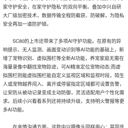
家守护安全，在家守护隐私”的双向平衡。叠加中兴自研
大厂级加密技术，数据传输全程防截获、防破解，为隐私
安全再加一道防护锁。
SC80的上市还带来了多项AI守护功能。在原有的异
响提示、无人监测、画面变动识别等AI功能的基础上，新
增了宠物识别、虚拟围栏等全新AI功能，养宠家庭无需在
海量录像中翻找宠物踪迹，可AI精准定位宠物动态;而虚
拟围栏则能虚拟围栏能自定义监视区域和监视时段，陌生
人或宠物越界闯入、离开或停留指定区域都可设置告警，
让安防从被动记录变成主动防御，灵活适配用户个性化需
求。后续小兴看看系列还将持续升级，支持明火警报等更
多AI功能。
在亲情沟通方面，这款中兴摄像头同样用心：其同步