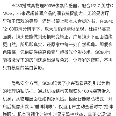
SC80搭载真物理800W像素传感器，配合1/2.7 英寸C
MOS，带来远超普通产品的细节捕捉能力。无论是客厅
里孩子嬉戏的笑颜，还是书架上那本未合拢的书，在3840
*2160超清分辨率下，放大后仍能清晰呈现，杜绝马赛克
画质。镜头更能做到无损畸变矫正，广角镜头下画面边缘
更自然，所见即真实，还原家中每一处自然视角。即便夜
色降临，凭借硬件级高像素与超微光全彩技术，SC80也
能将微光下的房间还原出温暖色彩，让守岁的夜晚，不再
只有模糊的黑白剪影。
隐私安全方面，SC80延续了小兴看看系列引以为傲
的物理隐私防护。通过机械结构实现镜头100%翻转滑入
机身，从物理层面杜绝偷窥风险。搭配智能隐私模式，开
启后摄像头默认“垂眸闭眼”，仅当用户主动查看时才“抬眸
睁眼”。机身可视化时钟实时显示监控状态，真正实现“离