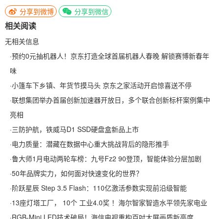
分享到微博
分享到微信
相关阅读
无相关信息
·
预约0元抽机器人！京东打造全球首届机器人春晚 解锁赛博新春年
味
·
小篷车下乡镇、年货节摸马头 京东之家活动开启惊喜送不停
·
联想集团举办首届创新加速器开放日，多个联合创新标杆案例集中
亮相
·
三防护航，铁威马D1 SSD硬盘盒新品上市
·
电力质量：潜藏在数据中心重大挑战背后的隐形推手
·
鲁大师1月电动两轮车榜：九号Fz2 90登顶，智能体验分层加剧
·
50年品牌实力，如何面对快速变化的世界？
·
阶跃星辰 Step 3.5 Flash：110亿激活参数实现前沿级智能
·
13座灯塔工厂， 10个 工业4.0奖 ！海尔智家智造水平领先家电业
·
RGB-Mini LED技术破局！海信电视重构百吋大屏画质新高度