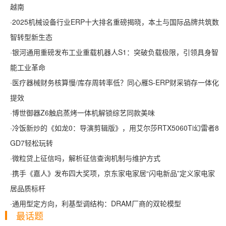
越南
·
2025机械设备行业ERP十大排名重磅揭晓，本土与国际品牌共筑数
智转型新生态
·
银河通用重磅发布工业重载机器人S1：突破负载极限，引领具身智
能工业革命
·
医疗器械财务核算慢/库存周转率低？同心雁S-ERP财采销存一体化
提效
·
博世御器Z6触启蒸烤一体机解锁综艺同款美味
·
冷饭新炒的《如龙0：导演剪辑版》，用艾尔莎RTX5060Ti幻雷者8
GD7轻松玩转
·
微粒贷上征信吗，解析征信查询机制与维护方式
·
携手《嘉人》发布四大奖项，京东家电家居“闪电新品”定义家电家
居品质标杆
·
通用型定方向，利基型调结构：DRAM厂商的双轮模型
最话题