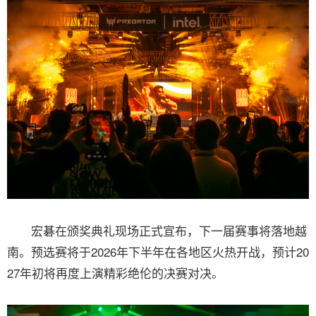
宏碁在颁奖典礼现场正式宣布，下一届赛事将落地越
南。预选赛将于2026年下半年在各地区火热开战，预计20
27年初将再度上演精彩绝伦的决赛对决。